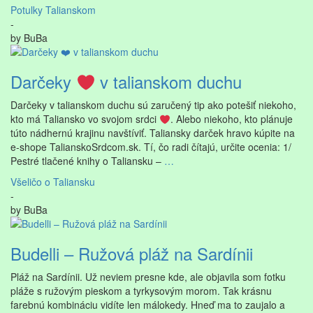
Potulky Talianskom
-
by
BuBa
Darčeky
v talianskom duchu
Darčeky v talianskom duchu sú zaručený tip ako potešiť niekoho,
kto má Taliansko vo svojom srdci
. Alebo niekoho, kto plánuje
túto nádhernú krajinu navštíviť. Taliansky darček hravo kúpite na
e-shope TalianskoSrdcom.sk. Tí, čo radi čítajú, určite ocenia: 1/
Pestré tlačené knihy o Taliansku –
…
Všeličo o Taliansku
-
by
BuBa
Budelli – Ružová pláž na Sardínii
Pláž na Sardínii. Už neviem presne kde, ale objavila som fotku
pláže s ružovým pieskom a tyrkysovým morom. Tak krásnu
farebnú kombináciu vidíte len málokedy. Hneď ma to zaujalo a