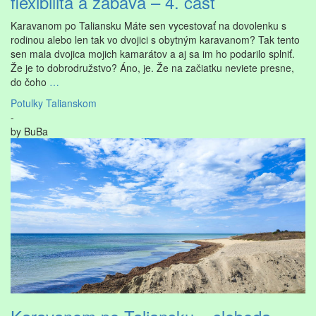
flexibilita a zábava – 4. časť
Karavanom po Taliansku Máte sen vycestovať na dovolenku s
rodinou alebo len tak vo dvojici s obytným karavanom? Tak tento
sen mala dvojica mojich kamarátov a aj sa im ho podarilo splniť.
Že je to dobrodružstvo? Áno, je. Že na začiatku neviete presne,
do čoho
…
Potulky Talianskom
-
by
BuBa