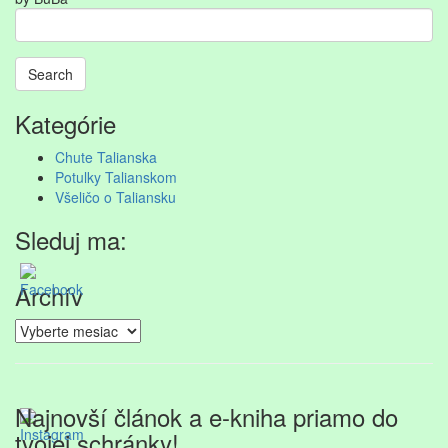
Search
Searching
Kategórie
is
in
Chute Talianska
progress
Potulky Talianskom
Všeličo o Taliansku
Sleduj ma:
Archív
Archív
Najnovší článok a e-kniha priamo do
tvojej schránky!