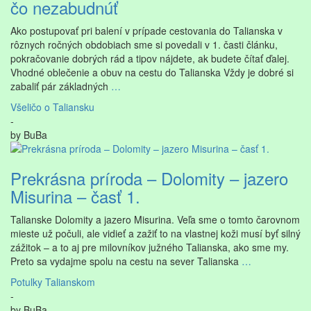
čo nezabudnúť
Ako postupovať pri balení v prípade cestovania do Talianska v
rôznych ročných obdobiach sme si povedali v 1. časti článku,
pokračovanie dobrých rád a tipov nájdete, ak budete čítať ďalej.
Vhodné oblečenie a obuv na cestu do Talianska Vždy je dobré si
zabaliť pár základných
…
Všeličo o Taliansku
-
by
BuBa
Prekrásna príroda – Dolomity – jazero
Misurina – časť 1.
Talianske Dolomity a jazero Misurina. Veľa sme o tomto čarovnom
mieste už počuli, ale vidieť a zažiť to na vlastnej koži musí byť silný
zážitok – a to aj pre milovníkov južného Talianska, ako sme my.
Preto sa vydajme spolu na cestu na sever Talianska
…
Potulky Talianskom
-
by
BuBa