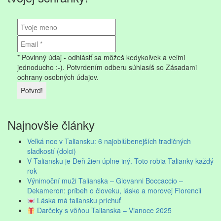
* Povinný údaj - odhlásiť sa môžeš kedykoľvek a veľmi
jednoducho :-). Potvrdením odberu súhlasíš so Zásadami
ochrany osobných údajov.
Najnovšie články
Veľká noc v Taliansku: 6 najobľúbenejších tradičných
sladkostí (dolci)
V Taliansku je Deň žien úplne iný. Toto robia Talianky každý
rok
Výnimoční muži Talianska – Giovanni Boccaccio –
Dekameron: príbeh o človeku, láske a morovej Florencii
Láska má taliansku príchuť
Darčeky s vôňou Talianska – Vianoce 2025