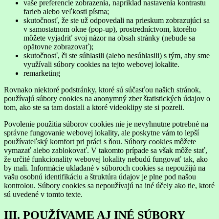
vaše preferencie zobrazenia, napríklad nastavenia kontrastu
farieb alebo veľkosti písma;
skutočnosť, že ste už odpovedali na prieskum zobrazujúci sa
v samostatnom okne (pop-up), prostredníctvom, ktorého
môžete vyjadriť svoj názor na obsah stránky (nebude sa
opätovne zobrazovať);
skutočnosť, či ste súhlasili (alebo nesúhlasili) s tým, aby sme
využívali súbory cookies na tejto webovej lokalite.
remarketing
Rovnako niektoré podstránky, ktoré sú súčasťou našich stránok,
používajú súbory cookies na anonymný zber štatistických údajov o
tom, ako ste sa tam dostali a ktoré videoklipy ste si pozreli.
Povolenie použitia súborov cookies nie je nevyhnutne potrebné na
správne fungovanie webovej lokality, ale poskytne vám to lepší
používateľský komfort pri práci s ňou. Súbory cookies môžete
vymazať alebo zablokovať. V takomto prípade sa však môže stať,
že určité funkcionality webovej lokality nebudú fungovať tak, ako
by mali. Informácie ukladané v súboroch cookies sa nepoužijú na
vašu osobnú identifikáciu a štruktúra údajov je plne pod našou
kontrolou. Súbory cookies sa nepoužívajú na iné účely ako tie, ktoré
sú uvedené v tomto texte.
III. POUŽÍVAME AJ INÉ SÚBORY