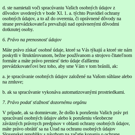
d. ste namietali voči spracúvaniu Vašich osobných údajov z
dôvodov uvedených v bode XI. 1. a. týchto Pravidiel ochrany
osobných údajov, a to až do overenia, či oprávnené dôvody na
strane prevádzkovateľa prevažujú nad oprávnenými dôvodmi
dotknutej osoby.
6. Právo na prenosnosť údajov
Máte právo získať osobné údaje, ktoré sa Vás týkajú a ktoré ste nám
poskytli v štruktúrovanom, bežne používanom a strojovo čitateľnom
formáte a máte právo preniesť tieto údaje ďalšiemu
prevádzkovateľovi bez toho, aby sme Vám v tom bránili, ak:
a. je spracúvanie osobných údajov založené na Vašom súhlase alebo
na zmluve;
b. ak sa spracúvanie vykonáva automatizovanými prostriedkami.
7. Právo podať sťažnosť dozornému orgánu
V prípade, ak sa domnievate, že došlo k porušeniu Vašich práv pri
spracúvaní osobných údajov alebo k porušeniu všeobecne
záväzných právnych predpisov v oblasti ochrany osobných údajov,
máte právo obrátiť sa na Úrad na ochranu osobných údajov
Slovenskej republiky s návrhom na začatie konania o ochrane