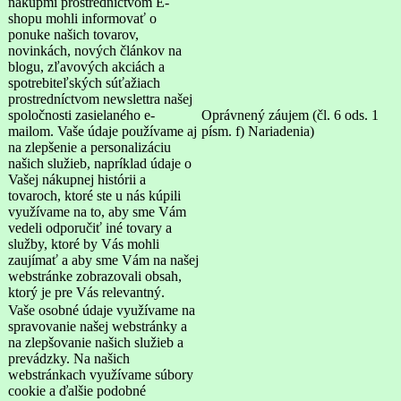
nákupmi prostredníctvom E-
shopu mohli informovať o
ponuke našich tovarov,
novinkách, nových článkov na
blogu, zľavových akciách a
spotrebiteľských súťažiach
prostredníctvom newslettra našej
spoločnosti zasielaného e-
Oprávnený záujem (čl. 6 ods. 1
mailom. Vaše údaje používame aj
písm. f) Nariadenia)
na zlepšenie a personalizáciu
našich služieb, napríklad údaje o
Vašej nákupnej histórii a
tovaroch, ktoré ste u nás kúpili
využívame na to, aby sme Vám
vedeli odporučiť iné tovary a
služby, ktoré by Vás mohli
zaujímať a aby sme Vám na našej
webstránke zobrazovali obsah,
ktorý je pre Vás relevantný.
Vaše osobné údaje využívame na
spravovanie našej webstránky a
na zlepšovanie našich služieb a
prevádzky. Na našich
webstránkach využívame súbory
cookie a ďalšie podobné