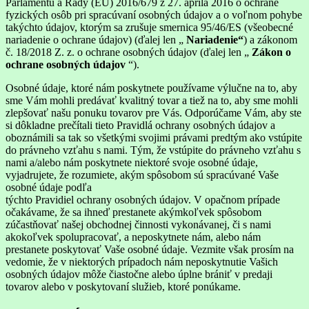
Parlamentu a Rady (EÚ) 2016/679 z 27. apríla 2016 o ochrane
fyzických osôb pri spracúvaní osobných údajov a o voľnom pohybe
takýchto údajov, ktorým sa zrušuje smernica 95/46/ES (všeobecné
nariadenie o ochrane údajov) (ďalej len „
Nariadenie“
) a zákonom
č. 18/2018 Z. z. o ochrane osobných údajov (ďalej len „
Zákon o
ochrane osobných údajov
“).
Osobné údaje, ktoré nám poskytnete používame výlučne na to, aby
sme Vám mohli predávať kvalitný tovar a tiež na to, aby sme mohli
zlepšovať našu ponuku tovarov pre Vás. Odporúčame Vám, aby ste
si dôkladne prečítali tieto Pravidlá ochrany osobných údajov a
oboznámili sa tak so všetkými svojimi právami predtým ako vstúpite
do právneho vzťahu s nami. Tým, že vstúpite do právneho vzťahu s
nami a/alebo nám poskytnete niektoré svoje osobné údaje,
vyjadrujete, že rozumiete, akým spôsobom sú spracúvané Vaše
osobné údaje podľa
týchto Pravidiel ochrany osobných údajov. V opačnom prípade
očakávame, že sa ihneď prestanete akýmkoľvek spôsobom
zúčastňovať našej obchodnej činnosti vykonávanej, či s nami
akokoľvek spolupracovať, a neposkytnete nám, alebo nám
prestanete poskytovať Vaše osobné údaje. Vezmite však prosím na
vedomie, že v niektorých prípadoch nám neposkytnutie Vašich
osobných údajov môže čiastočne alebo úplne brániť v predaji
tovarov alebo v poskytovaní služieb, ktoré ponúkame.