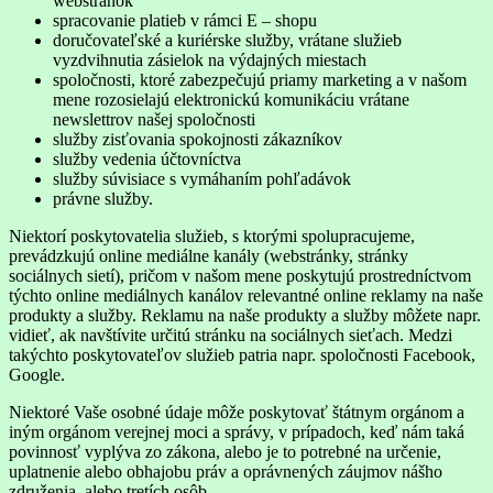
webstránok
spracovanie platieb v rámci E – shopu
doručovateľské a kuriérske služby, vrátane služieb
vyzdvihnutia zásielok na výdajných miestach
spoločnosti, ktoré zabezpečujú priamy marketing a v našom
mene rozosielajú elektronickú komunikáciu vrátane
newslettrov našej spoločnosti
služby zisťovania spokojnosti zákazníkov
služby vedenia účtovníctva
služby súvisiace s vymáhaním pohľadávok
právne služby.
Niektorí poskytovatelia služieb, s ktorými spolupracujeme,
prevádzkujú online mediálne kanály (webstránky, stránky
sociálnych sietí), pričom v našom mene poskytujú prostredníctvom
týchto online mediálnych kanálov relevantné online reklamy na naše
produkty a služby. Reklamu na naše produkty a služby môžete napr.
vidieť, ak navštívite určitú stránku na sociálnych sieťach. Medzi
takýchto poskytovateľov služieb patria napr. spoločnosti Facebook,
Google.
Niektoré Vaše osobné údaje môže poskytovať štátnym orgánom a
iným orgánom verejnej moci a správy, v prípadoch, keď nám taká
povinnosť vyplýva zo zákona, alebo je to potrebné na určenie,
uplatnenie alebo obhajobu práv a oprávnených záujmov nášho
združenia, alebo tretích osôb.