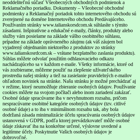
neoddeliteľnú súčasť Všeobecných obchodných podmienok a
Reklamačného poriadku. Dokumenty – Všeobecné obchodné
podmienky a Reklamačný poriadok tohto internetového obchodu sú
zverejnené na doméne Internetového obchodu Predávajúceho.
Používaním stránky www.talianskorsdcom.sk súhlasíte s týmito
zásadami. Inšpiratívne a edukačné e-maily, články, produkty alebo
služby vám posielame na základe vášho osobitného súhlasu,
prípadne na základe oprávneného záujmu (ak váš záujem bol
vyjadrený objednaním niektorého z produktov zo stránky
www.talianskosrdcom.sk – vrátane bezplatného zaslania produktu).
Súhlas môžete odvolať použitím odhlasovacieho odkazu
nachádzajúceho sa v každom e-maile. Všetky informácie, ktoré od
vás zozbierame, môžeme použiť na zlepšenie užívateľského
prostredia našej stránky a tiež na zasielanie pravidelných e-mailov
ohľadom noviniek na stránke. Našu stránku je možné prechádzať aj
v režime, ktorý neumožňuje zbieranie osobných údajov. Používanie
cookies môžete na svojom počítači alebo inom zariadení zakázať.
Osobné údaje spracúvame iba v nevyhnutnom rozsahu, pričom
nespracúvame osobitné kategórie osobných údajov (tzv. citlivé
osobné údaje) a to iba v minimálnom rozsahu tak, aby bola
dodržaná zásada minimalizácie účelu spracúvania osobných údajov
ustanovená v GDPR, podľa ktorej prevádzkovateľ môže osobné
údaje získavať iba na konkrétne určené, výslovne uvedené a
legitímne účely. Poskytnutie Vašich osobných údajov je
dobrovoľné.