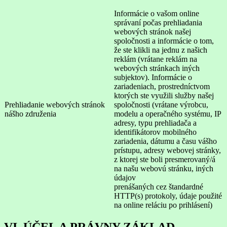
Informácie o vašom online
správaní počas prehliadania
webových stránok našej
spoločnosti a informácie o tom,
že ste klikli na jednu z našich
reklám (vrátane reklám na
webových stránkach iných
subjektov). Informácie o
zariadeniach, prostredníctvom
ktorých ste využili služby našej
Prehliadanie webových stránok
spoločnosti (vrátane výrobcu,
nášho združenia
modelu a operačného systému, IP
adresy, typu prehliadača a
identifikátorov mobilného
zariadenia, dátumu a času vášho
prístupu, adresy webovej stránky,
z ktorej ste boli presmerovaný/á
na našu webovú stránku, iných
údajov
prenášaných cez štandardné
HTTP(s) protokoly, údaje použité
na online reláciu po prihlásení)
VI. ÚČEL A PRÁVNY ZÁKLAD