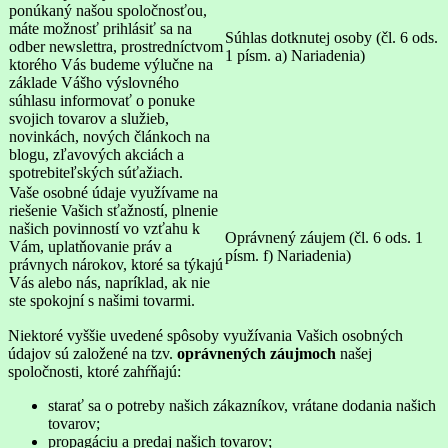
ponúkaný našou spoločnosťou,
máte možnosť prihlásiť sa na
Súhlas dotknutej osoby (čl. 6 ods.
odber newslettra, prostredníctvom
1 písm. a) Nariadenia)
ktorého Vás budeme výlučne na
základe Vášho výslovného
súhlasu informovať o ponuke
svojich tovarov a služieb,
novinkách, nových článkoch na
blogu, zľavových akciách a
spotrebiteľských súťažiach.
Vaše osobné údaje využívame na
riešenie Vašich sťažností, plnenie
našich povinností vo vzťahu k
Oprávnený záujem (čl. 6 ods. 1
Vám, uplatňovanie práv a
písm. f) Nariadenia)
právnych nárokov, ktoré sa týkajú
Vás alebo nás, napríklad, ak nie
ste spokojní s našimi tovarmi.
Niektoré vyššie uvedené spôsoby využívania Vašich osobných
údajov sú založené na tzv.
oprávnených záujmoch
našej
spoločnosti, ktoré zahŕňajú:
starať sa o potreby našich zákazníkov, vrátane dodania našich
tovarov;
propagáciu a predaj našich tovarov;