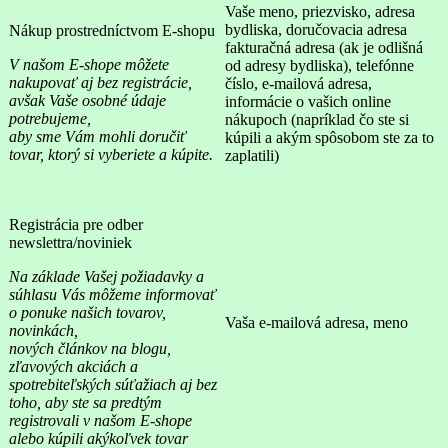
Vaše meno, priezvisko, adresa
bydliska, doručovacia adresa
Nákup prostredníctvom E-shopu
fakturačná adresa (ak je odlišná
V našom E-shope môžete
od adresy bydliska), telefónne
nakupovať aj bez
registrácie,
číslo, e-mailová adresa,
avšak Vaše osobné údaje
informácie o vašich online
potrebujeme,
nákupoch (napríklad čo ste si
aby sme Vám mohli doručiť
kúpili a akým spôsobom ste za to
tovar, ktorý si vyberiete
a kúpite.
zaplatili)
Registrácia pre odber
newslettra/noviniek
Na základe Vašej požiadavky a
súhlasu Vás môžeme
informovať
o ponuke našich tovarov,
Vaša e-mailová adresa, meno
novinkách,
nových článkov na blogu,
zľavových akciách a
spotrebiteľských súťažiach aj bez
toho, aby ste sa
predtým
registrovali v našom E-shope
alebo kúpili
akýkoľvek tovar