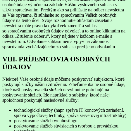
osobné údaje výlučne na základe Vášho výslovného súhlasu s
takým spracúvaním. Predtým ako sa prihlásite na odber newslettra
sa Vás opýtame, či súhlasíte so spracúvaním Vašich osobných
údajov na tento účel. Svoje rozhodnutie ohľadom zasielania
newslettra máte právo kedykoľvek zmeniť a súhlas
so spracúvaním osobných údajov odvolať, a to online kliknutím na
odkaz „Zrušenie odberu“, ktorý nájdete v každom e-maile s
newslettrom. Odvolanie súhlasu nemá vplyv na zákonnosť
spracúvania vychádzajúceho zo súhlasu pred jeho odvolaním.
VIII. PRÍJEMCOVIA OSOBNÝCH
ÚDAJOV
Niektoré Vaše osobné údaje môžeme poskytovať subjektom, ktoré
poskytujú služby nášmu združeniu. Zdieľame iba tie osobné údaje,
ktoré naši poskytovatelia služieb nevyhnutne potrebujú na
poskytovanie služieb. Ide napríklad o subjekty, ktoré našej
spoločnosti poskytujú nasledovné služby:
technologické služby (napr. správa IT koncových zariadení,
správa výpočtovej techniky, správa serverovej infraštruktúry)
poskytovanie služieb webhostingu
poskytovanie služieb súvisiacich s tvorbou a prevádzkou