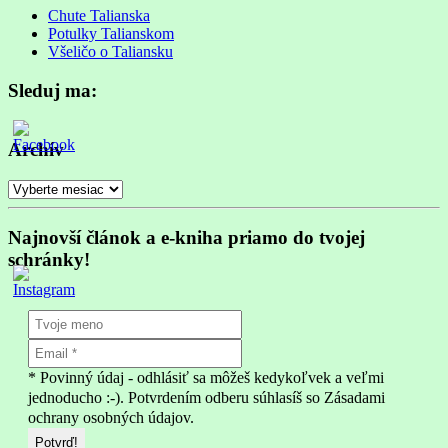
progress
Chute Talianska
Potulky Talianskom
Všeličo o Taliansku
Sleduj ma:
Archív
Archív
Najnovší článok a e-kniha priamo do tvojej
schránky!
* Povinný údaj - odhlásiť sa môžeš kedykoľvek a veľmi
jednoducho :-). Potvrdením odberu súhlasíš so Zásadami
ochrany osobných údajov.