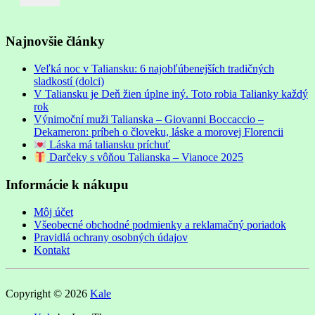
Najnovšie články
Veľká noc v Taliansku: 6 najobľúbenejších tradičných
sladkostí (dolci)
V Taliansku je Deň žien úplne iný. Toto robia Talianky každý
rok
Výnimoční muži Talianska – Giovanni Boccaccio –
Dekameron: príbeh o človeku, láske a morovej Florencii
Láska má taliansku príchuť
Darčeky s vôňou Talianska – Vianoce 2025
Informácie k nákupu
Môj účet
Všeobecné obchodné podmienky a reklamačný poriadok
Pravidlá ochrany osobných údajov
Kontakt
Copyright © 2026
Kale