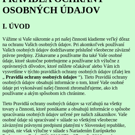
OSOBNÝCH ÚDAJOV
I. ÚVOD
Vážime si Vaše súkromie a pri našej činnosti kladieme veľký dôraz
na ochranu Vašich osobných údajov. Pri akomkoľvek používaní
Vašich osobných údajov dodržiavame príslušné všeobecne záväzné
právne predpisy. Získavame a používame iba také Vaše osobné
údaje, ktoré skutočne potrebujeme a používame ich výlučne z
oprávnených dôvodov, ktoré môžete očakávať alebo Vám ich
vysvetlíme v týchto pravidlách ochrany osobných údajov (ďalej len
„
Pravidlá ochrany osobných údajov
“). Tieto Pravidlá ochrany
osobných údajov obsahujú informácie o tom, ktoré Vaše osobné
údaje pri vykonávaní našej činnosti zhromažďujeme, ako ich
používame a akým spôsobom ich chránime.
Tieto Pravidlá ochrany osobných údajov sa vzťahujú na všetky
tovary a činnosti, ktoré ponúkame a obsahujú informácie o spôsobe
spracúvania osobných údajov určené pre našich zákazníkov. Vaše
osobné údaje sú spracúvané v súlade so všetkými všeobecne
záväznými právnymi predpismi platnými v Slovenskej republike,
najmä, nie však výlučne v súlade s Nariadením Európskeho