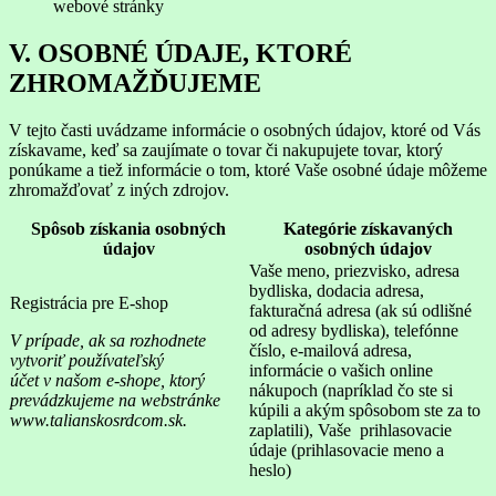
webové stránky
V. OSOBNÉ ÚDAJE, KTORÉ
ZHROMAŽĎUJEME
V tejto časti uvádzame informácie o osobných údajov, ktoré od Vás
získavame, keď sa zaujímate o tovar či nakupujete tovar, ktorý
ponúkame a tiež informácie o tom, ktoré Vaše osobné údaje môžeme
zhromažďovať z iných zdrojov.
Spôsob získania osobných
Kategórie získavaných
údajov
osobných údajov
Vaše meno, priezvisko, adresa
bydliska, dodacia adresa,
Registrácia pre E-shop
fakturačná adresa (ak sú odlišné
od adresy bydliska), telefónne
V prípade, ak sa rozhodnete
číslo, e-mailová adresa,
vytvoriť používateľský
informácie o vašich online
účet v našom e-shope, ktorý
nákupoch (napríklad čo ste si
prevádzkujeme na
webstránke
kúpili a akým spôsobom ste za to
www.talianskosrdcom.sk.
zaplatili), Vaše prihlasovacie
údaje (prihlasovacie meno a
heslo)