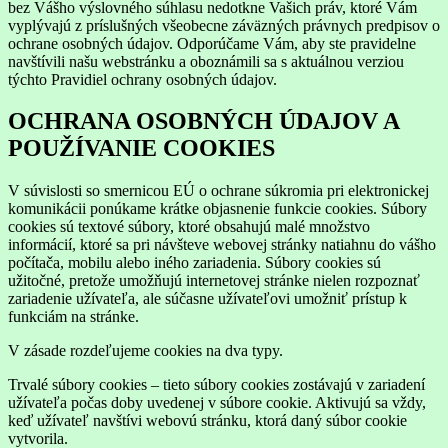
bez Vášho výslovného súhlasu nedotkne Vašich práv, ktoré Vám
vyplývajú z príslušných všeobecne záväzných právnych predpisov o
ochrane osobných údajov. Odporúčame Vám, aby ste pravidelne
navštívili našu webstránku a oboznámili sa s aktuálnou verziou
týchto Pravidiel ochrany osobných údajov.
OCHRANA OSOBNÝCH ÚDAJOV A
POUŽÍVANIE COOKIES
V súvislosti so smernicou EÚ o ochrane súkromia pri elektronickej
komunikácii ponúkame krátke objasnenie funkcie cookies. Súbory
cookies sú textové súbory, ktoré obsahujú malé množstvo
informácií, ktoré sa pri návšteve webovej stránky natiahnu do vášho
počítača, mobilu alebo iného zariadenia. Súbory cookies sú
užitočné, pretože umožňujú internetovej stránke nielen rozpoznať
zariadenie užívateľa, ale súčasne užívateľovi umožniť prístup k
funkciám na stránke.
V zásade rozdeľujeme cookies na dva typy.
Trvalé súbory cookies – tieto súbory cookies zostávajú v zariadení
užívateľa počas doby uvedenej v súbore cookie. Aktivujú sa vždy,
keď užívateľ navštívi webovú stránku, ktorá daný súbor cookie
vytvorila.