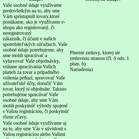
Vaše osobné údaje využívame
predovšetkým na to, aby sme
Vám sprístupnili tovary,ktoré
ponúkame, ako je využívanie e-
shopu ako registrovaný, či
neregistrovaný
zákazník, či účasti v našich
spotrebiteľských súťažiach. Vaše
osobné údaje potrebujeme, aby
Plnenie zmluvy, ktorej ste
sme mohli spracúvať a
zmluvnou stranou (čl. 6 ods. 1
vybavovať Vaše objednávky,
písm. b)
vrátane spracúvania Vašich
Nariadenia)
platieb za tovar a prípadného
vrátenia peňazí, spravovať Vaše
užívateľské účty, doručiť Vám
tovar, ktorý si objednáte. Takisto
potrebujeme spracúvať Vaše
osobné údaje, aby sme Vám
mohli poskytnúť výhody spojené
s Vašou registráciou, či poskytnúť
rôzne zľavy.
Vaše osobné údaje využívame aj
na to, aby sme Vás v súvislosti s
Vašou registráciou alebo Vašimi