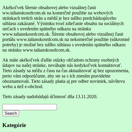
Akékoľvek šírenie obsahovej alebo vizuálnej časti
ww.talianskosrdcom.sk na komerčné použitie na webových
stránkach tretích strán a médií je bez nášho predchádzajúceho
súhlasu zakázané. Výnimku tvorí zdieľanie obsahu na sociálnych
sieťach s uvedením spätného odkazu na stránku
www.talianskosrdcom.sk. Šírenie obsahovej alebo vizuálnej časti
portálu www.talianskosrdcom.sk na nekomerčné použitie (súkromné
potreby) je možné bez nášho súhlasu s uvedením spätného odkazu
na stránku www.talianskosrdcom.sk.
Ak máte akékoľvek ďalšie otázky ohľadom ochrany osobných
údajov na našej stránke, neváhajte nás kedykoľvek kontaktovať.
Tieto zásady sa môžu z času na čas aktualizovať aj bez upozornenia,
preto vám odporúčame, aby ste sa s ich znením pravidelne
oboznamovali. Tieto zásady platia aj pre odber noviniek, návštevu
webu a tiež e-obchod.
Tieto zásady nadobúdajú účinnosť dňa 13.11.2020.
Search
Searching
is
Kategórie
in