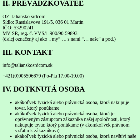
II. PREVÁDZKOVATEĽ
OZ Taliansko srdcom
Sídlo: Rastislavova 191/5, 036 01 Martin
IČO: 53290241
MV SR, reg. č. VVS/1-900/90-59893
(ďalej označený aj ako „ my“ , „ s nami “, „ naše“ a pod.)
III. KONTAKT
info@talianskosrdcom.sk
+421(0)905596679 (Po-Pia 17,00-19,00)
IV. DOTKNUTÁ OSOBA
akákoľvek fyzická alebo právnická osoba, ktorá nakupuje
tovar, ktorý ponúkame
akákoľvek fyzická alebo právnická osoba, ktorá je
oprávneným zástupcom zákazníka našej spoločnosti, ktorý
nakupuje tovar, ktorý ponúkame (v akomkoľvek právnom
vzťahu k zákazníkovi)
akákoľvek fyzická alebo právnická osoba, ktorá navštívi naše