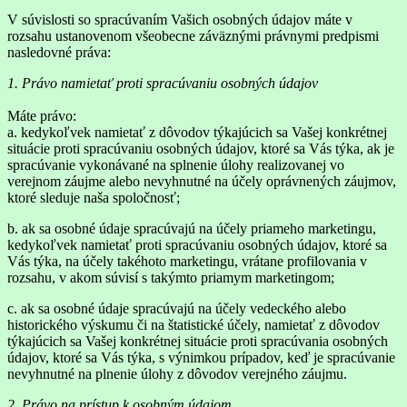
V súvislosti so spracúvaním Vašich osobných údajov máte v
rozsahu ustanovenom všeobecne záväznými právnymi predpismi
nasledovné práva:
1. Právo namietať proti spracúvaniu osobných údajov
Máte právo:
a. kedykoľvek namietať z dôvodov týkajúcich sa Vašej konkrétnej
situácie proti spracúvaniu osobných údajov, ktoré sa Vás týka, ak je
spracúvanie vykonávané na splnenie úlohy realizovanej vo
verejnom záujme alebo nevyhnutné na účely oprávnených záujmov,
ktoré sleduje naša spoločnosť;
b. ak sa osobné údaje spracúvajú na účely priameho marketingu,
kedykoľvek namietať proti spracúvaniu osobných údajov, ktoré sa
Vás týka, na účely takéhoto marketingu, vrátane profilovania v
rozsahu, v akom súvisí s takýmto priamym marketingom;
c. ak sa osobné údaje spracúvajú na účely vedeckého alebo
historického výskumu či na štatistické účely, namietať z dôvodov
týkajúcich sa Vašej konkrétnej situácie proti spracúvania osobných
údajov, ktoré sa Vás týka, s výnimkou prípadov, keď je spracúvanie
nevyhnutné na plnenie úlohy z dôvodov verejného záujmu.
2. Právo na prístup k osobným údajom