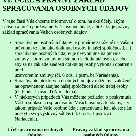
SPRACÚVANIA OSOBNÝCH ÚDAJOV
V tejto časti Vás chceme informovať o tom, na aké účely, akým
spôsob a prečo používame Vaše osobné údaje, a tiež aký je právny
základ spracúvania Vašich osobných údajov.
Spracúvanie osobných údajov je primárne založené na Vašom
právnom vzťahu ako dotknutej osoby k našej spoločnosti, t. j.
spracúvanie osobných údajov je nevyhnutné na plnenie
zmluvy , ktorej zmluvnou stranou je dotknutá osoba, alebo
aby sa na základe žiadosti dotknutej osoby vykonali opatrenia
pred
uzatvorením zmluvy (čl. 6 ods. 1 písm. b) Nariadenia).
Spracúvanie niektorých osobných údajov môže byť založené
na oprávnenom záujme našej spoločnosti alebo tretej osoby
(čl. 6 ods. 1 písm. f) Nariadenia).
V niektorých prípadoch Vás môžeme požiadať o poskytnutie
Vášho súhlasu so spracúvaním Vašich osobných údajov, a v
takom prípade Vaše osobné údaje spracúvame len, ak ste nám
poskytli svoj výslovný súhlas (čl. 6 ods. 1 písm. a)
Nariadenia).
Účel spracúvania osobných
Právny základ spracúvania
údajov
osobných údajov