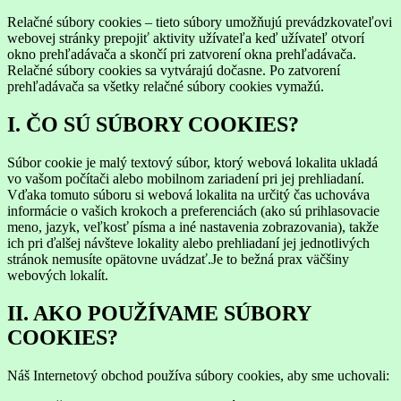
Relačné súbory cookies – tieto súbory umožňujú prevádzkovateľovi
webovej stránky prepojiť aktivity užívateľa keď užívateľ otvorí
okno prehľadávača a skončí pri zatvorení okna prehľadávača.
Relačné súbory cookies sa vytvárajú dočasne. Po zatvorení
prehľadávača sa všetky relačné súbory cookies vymažú.
I. ČO SÚ SÚBORY COOKIES?
Súbor cookie je malý textový súbor, ktorý webová lokalita ukladá
vo vašom počítači alebo mobilnom zariadení pri jej prehliadaní.
Vďaka tomuto súboru si webová lokalita na určitý čas uchováva
informácie o vašich krokoch a preferenciách (ako sú prihlasovacie
meno, jazyk, veľkosť písma a iné nastavenia zobrazovania), takže
ich pri ďalšej návšteve lokality alebo prehliadaní jej jednotlivých
stránok nemusíte opätovne uvádzať.Je to bežná prax väčšiny
webových lokalít.
II. AKO POUŽÍVAME SÚBORY
COOKIES?
Náš Internetový obchod používa súbory cookies, aby sme uchovali: