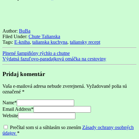
Author:
BuBa
Filed Under:
Chute Talianska
Tags:
E-kniha
,
talianska kuchyna
,
taliansky recept
Plnené šampiňóny rýchlo a chutne
Výdatná fazuľovo-paradajková omáčka na cestoviny
Pridaj komentár
Vaša e-mailová adresa nebude zverejnená.
Vyžadované polia sú
označené
*
Name
*
Email Address
*
Website
Prečítal som si a súhlasím so znením
Zásady ochrany osobných
údajov
*