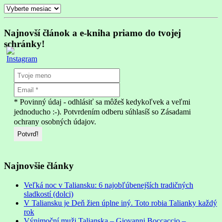
Archív
Najnovší článok a e-kniha priamo do tvojej
schránky!
* Povinný údaj - odhlásiť sa môžeš kedykoľvek a veľmi
jednoducho :-). Potvrdením odberu súhlasíš so Zásadami
ochrany osobných údajov.
Najnovšie články
Veľká noc v Taliansku: 6 najobľúbenejších tradičných
sladkostí (dolci)
V Taliansku je Deň žien úplne iný. Toto robia Talianky každý
rok
Výnimoční muži Talianska – Giovanni Boccaccio –