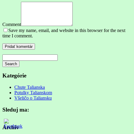
Comment
Save my name, email, and website in this browser for the next
time I comment.
Search
Searching
is
Kategórie
in
progress
Chute Talianska
Potulky Talianskom
Všeličo o Taliansku
Sleduj ma:
Archív