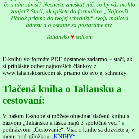
čo s ním súvisí? Nechcete zmeškať nič, čo by vás mohlo
zaujať? Stačí, ak vpíšete do formulára „Najnovší
článok priamo do tvojej schránky“ svoju mailovú
adresu a o ostatné sa postaráme my.
Taliansko
♥
srdcom
E-knihu vo formáte PDF dostanete zadarmo – stačí, ak
si prihlásite odber najnovších článkov z
www.talianskosrdcom.sk priamo do svojej schránky.
Tlačená kniha o Taliansku a
cestovaní:
V našom E-shope si môžete objednať tlačenú knihu s
názvom „Taliansko a láska majú 3 spoločné veci“ s
podnázvom „Cestovanie“. Viac o knihe sa dozviete aj v
menu pod záložkou
„KNIHY“
.