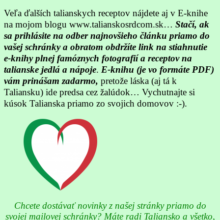
Veľa ďalších talianskych receptov nájdete aj v E-knihe
na mojom blogu www.talianskosrdcom.sk…
Stačí, ak
sa prihlásite na odber najnovšieho článku priamo do
vašej schránky a obratom obdržíte link na stiahnutie
e-knihy plnej famóznych fotografií a receptov na
talianske jedlá a nápoje
.
E-knihu (je vo formáte PDF)
vám prinášam zadarmo,
pretože láska (aj tá k
Taliansku) ide predsa cez žalúdok… Vychutnajte si
kúsok Talianska priamo zo svojich domovov :-).
Chcete dostávať novinky z našej stránky priamo do
svojej mailovej schránky? Máte radi Taliansko a všetko,