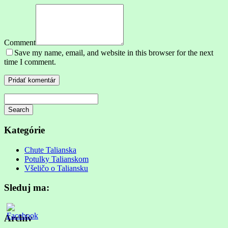
Comment
Save my name, email, and website in this browser for the next
time I comment.
Search
Searching
is
Kategórie
in
progress
Chute Talianska
Potulky Talianskom
Všeličo o Taliansku
Sleduj ma:
Archív