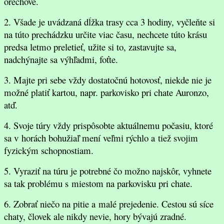
orechové.
2. Všade je uvádzaná dĺžka trasy cca 3 hodiny, vyčleňte si
na túto prechádzku určite viac času, nechcete túto krásu
predsa letmo preletieť, užite si to, zastavujte sa,
nadchýnajte sa výhľadmi, foťte.
3. Majte pri sebe vždy dostatočnú hotovosť, niekde nie je
možné platiť kartou, napr. parkovisko pri chate Auronzo,
atď.
4. Svoje túry vždy prispôsobte aktuálnemu počasiu, ktoré
sa v horách bohužiaľ mení veľmi rýchlo a tiež svojim
fyzickým schopnostiam.
5. Vyraziť na túru je potrebné čo možno najskôr, vyhnete
sa tak problému s miestom na parkovisku pri chate.
6. Zobrať niečo na pitie a malé prejedenie. Cestou sú síce
chaty, človek ale nikdy nevie, hory bývajú zradné.