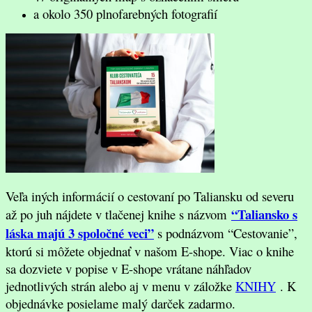
a okolo 350 plnofarebných fotografií
Veľa iných informácií o cestovaní po Taliansku od severu
“Taliansko s
až po juh nájdete v tlačenej knihe s názvom
láska majú 3 spoločné veci”
s podnázvom “Cestovanie”,
ktorú si môžete objednať v našom E-shope. Viac o knihe
sa dozviete v popise v E-shope vrátane náhľadov
jednotlivých strán alebo aj v menu v záložke
KNIHY
. K
objednávke posielame malý darček zadarmo.