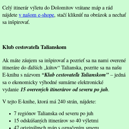
Celý itinerár výletu do Dolomitov vrátane máp a rád
nájdete
v našom e-shope
, stačí kliknúť na obrázok a nechať
sa inšpirovať.
Klub cestovateľa Talianskom
Ak máte záujem sa inšpirovať a pozrieť sa na nami overené
itineráre do ďalších „kútov“ Talianska, pozrite sa na našu
E-knihu s názvom
“Klub cestovateľa Talianskom”
– jedná
sa o ekonomicky výhodné sumárne elektronické
vydanie
15 overených itinerárov od severu po juh
.
V tejto E-knihe, ktorá má 240 strán, nájdete:
7 regiónov Talianska od severu po juh
15 odskúšaných itinerárov so 40 výletmi
47 originálnych máp s označením smeru