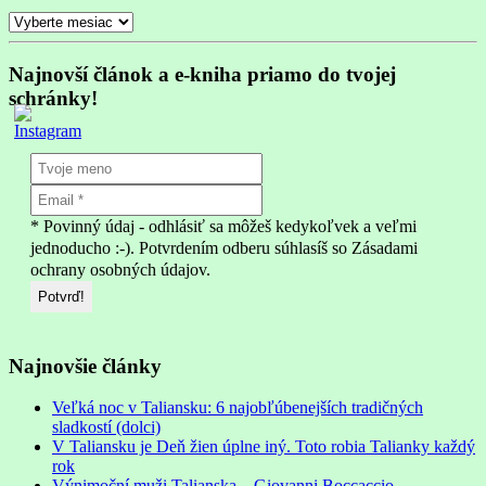
Archív
Najnovší článok a e-kniha priamo do tvojej
schránky!
* Povinný údaj - odhlásiť sa môžeš kedykoľvek a veľmi
jednoducho :-). Potvrdením odberu súhlasíš so Zásadami
ochrany osobných údajov.
Najnovšie články
Veľká noc v Taliansku: 6 najobľúbenejších tradičných
sladkostí (dolci)
V Taliansku je Deň žien úplne iný. Toto robia Talianky každý
rok
Výnimoční muži Talianska – Giovanni Boccaccio –