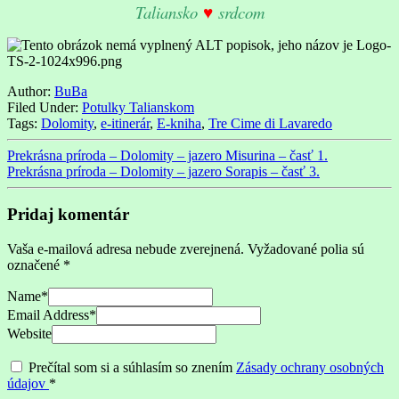
Taliansko
♥
srdcom
Author:
BuBa
Filed Under:
Potulky Talianskom
Tags:
Dolomity
,
e-itinerár
,
E-kniha
,
Tre Cime di Lavaredo
Prekrásna príroda – Dolomity – jazero Misurina – časť 1.
Prekrásna príroda – Dolomity – jazero Sorapis – časť 3.
Pridaj komentár
Vaša e-mailová adresa nebude zverejnená.
Vyžadované polia sú
označené
*
Name
*
Email Address
*
Website
Prečítal som si a súhlasím so znením
Zásady ochrany osobných
údajov
*