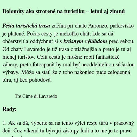
Dolomity ako strorené na turistiku – letnú aj zimnú
Pešia turistická trasa
začína pri chate Auronzo, parkovisko
je platené. Počas cesty je niekoľko chát, kde sa dá
občerstviť a oddýchnuť si s
krásnym výhľadom
pred sebou.
Od chaty Levaredo je už trasa obtiažnejšia a preto je tu aj
menej turistov. Celú cestu je možné robiť fantastické
zábery, preto fotoaparát by mal byť neoddeliteľnou súčasťou
výbavy. Môže sa stať, že z toho nakoniec bude celodenná
túra, aj keď pohodová.
Tre Cime di Lavaredo
Rady:
1. Ak sa dá, vyberte sa na tento výlet resp. túru v pracovný
deň. Cez víkend tu bývajú zástupy ľudí a to nie je to pravé