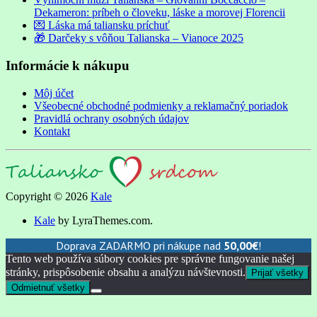
Dekameron: príbeh o človeku, láske a morovej Florencii
💌 Láska má taliansku príchuť
🎁 Darčeky s vôňou Talianska – Vianoce 2025
Informácie k nákupu
Môj účet
Všeobecné obchodné podmienky a reklamačný poriadok
Pravidlá ochrany osobných údajov
Kontakt
Copyright © 2026
Kale
Kale
by LyraThemes.com.
Doprava ZADARMO pri nákupe nad
50,00
€
!
Tento web používa súbory cookies pre správne fungovanie našej
stránky, prispôsobenie obsahu a analýzu návštevnosti.
Prijať všetky
Odmietnuť všetky