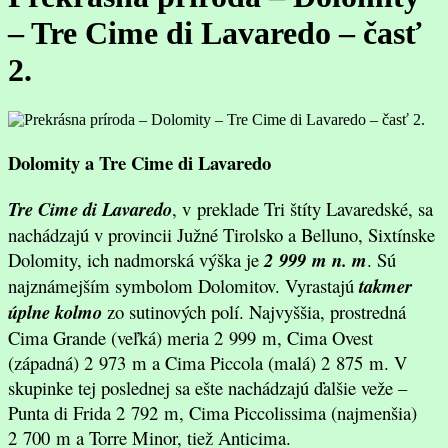
– Tre Cime di Lavaredo – časť
2.
Dolomity a Tre Cime di Lavaredo
Tre Cime di Lavaredo
, v preklade Tri štíty Lavaredské, sa
nachádzajú v provincii Južné Tirolsko a Belluno, Sixtínske
Dolomity
, ich nadmorská výška je
2 999
m n. m
.
Sú
najznámejším symbolom Dolomitov. Vyrastajú
takmer
úplne kolmo
zo sutinových polí. Najvyššia, prostredná
Cima Grande (veľká) meria 2 999 m, Cima Ovest
(západná) 2 973 m a Cima Piccola (malá) 2 875 m. V
skupinke tej poslednej sa ešte nachádzajú ďalšie veže –
Punta di Frida 2 792 m, Cima Piccolissima (najmenšia)
2 700 m a Torre Minor, tiež Anticima.