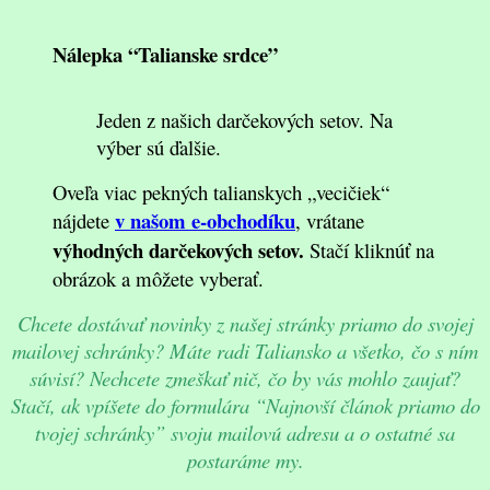
Nálepka “Talianske srdce”
Jeden z našich darčekových setov. Na
výber sú ďalšie.
Oveľa viac pekných talianskych „vecičiek“
v našom e-obchodíku
nájdete
, vrátane
výhodných darčekových seto
v.
Stačí kliknúť na
obrázok a môžete vyberať.
Chcete dostávať novinky z našej stránky priamo do svojej
mailovej schránky? Máte radi Taliansko a všetko, čo s ním
súvisí? Nechcete zmeškať nič, čo by vás mohlo zaujať?
Stačí, ak vpíšete do formulára “Najnovší článok priamo do
tvojej schránky” svoju mailovú adresu a o ostatné sa
postaráme my.