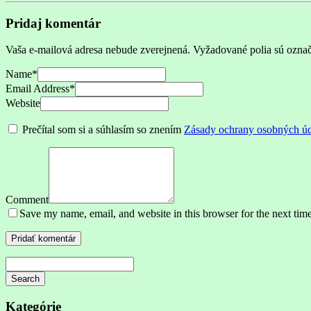
Pridaj komentár
Vaša e-mailová adresa nebude zverejnená.
Vyžadované polia sú ozna
Name
*
Email Address
*
Website
Prečítal som si a súhlasím so znením
Zásady ochrany osobných ú
Comment
Save my name, email, and website in this browser for the next tim
Search
Searching
is
Kategórie