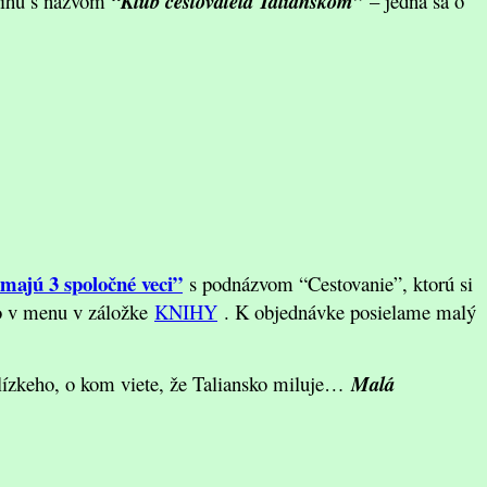
knihu s názvom
“Klub cestovateľa Talianskom”
– jedná sa o
 majú 3 spoločné veci”
s podnázvom “Cestovanie”, ktorú si
bo v menu v záložke
KNIHY
. K objednávke posielame malý
blízkeho, o kom viete, že Taliansko miluje…
Malá