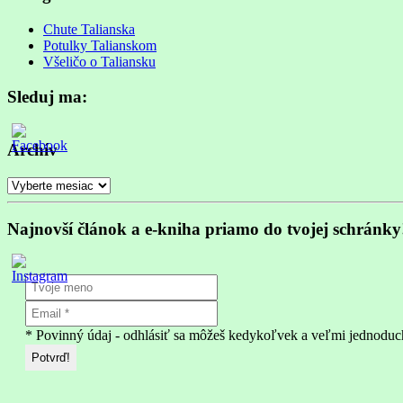
in
progress
Chute Talianska
Potulky Talianskom
Všeličo o Taliansku
Sleduj ma:
Archív
Archív
Najnovší článok a e-kniha priamo do tvojej schránky
* Povinný údaj - odhlásiť sa môžeš kedykoľvek a veľmi jednoduc