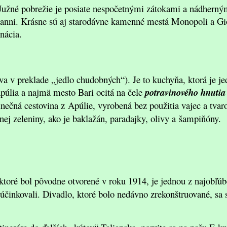
 Južné pobrežie je posiate nespočetnými zátokami a nádhern
vanni. Krásne sú aj starodávne kamenné mestá Monopoli a Gi
nácia.
va v preklade „jedlo chudobných“). Je to kuchyňa, ktorá je j
Apúlia a najmä mesto Bari ocitá na čele
potravinového hnutia
dinečná cestovina z Apúlie, vyrobená bez použitia vajec a tvar
nej zeleniny, ako je baklažán, paradajky, olivy a šampiňóny.
 ktoré bol pôvodne otvorené v roku 1914, je jednou z najobľúb
u účinkovali. Divadlo, ktoré bolo nedávno zrekonštruované, s