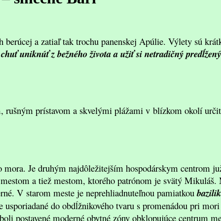
h berúcej a zatiaľ tak trochu panenskej Apúlie. Výlety sú krá
chuť uniknúť z bežného života a užiť si netradičný predĺžen
 rušným prístavom a skvelými plážami v blízkom okolí určite
ho mora. Je druhým najdôležitejším hospodárskym centrom ju
 mestom a tiež mestom, ktorého patrónom je svätý Mikuláš. M
derné. V starom meste je neprehliadnuteľnou pamiatkou
bazili
je usporiadané do obdĺžnikového tvaru s promenádou pri mori
boli postavené moderné obytné zóny obklopujúce centrum mest