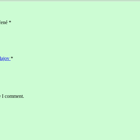
čené
*
dajov
*
e I comment.