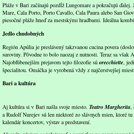
Pláže v Bari začínajú pozdĺž Lungomare a pokračujú ďalej.
Mare, Cala Porto, Porto Cavallo, Cala Paura alebo San Gio
piesočné pláže hneď za mestskými hradbami. Ideálna kombi
Jedlo chudobných
Región Apúlia je preslávený takzvanou cucina povera (doslo
suroviny. Pôvodne to bolo naozaj z nutnosti. Teraz sa však 
Najobľúbenejším prejavom tejto filozofie sú
orecchiette
, je
špecialitou. Omáčka je vyrobená vždy z najčerstvejšej miest
Bari a kultúra
Aj kultúra si v Bari našla svoje miesto.
Teatro Margherita
,
a Rudolf Nurejev sú len niektoré zo slávnych mien, ktoré t
kalendár koncertov, výstav a predstavení.