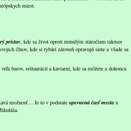
európskych miest.
rý prístav
, kde sa život oproti minulým stáročiam takmer
ojich člnov, kde si rybári zároveň opravujú siete a všade sa
u veľa barov, reštaurácií a kaviarní, kde sa môžete a dokonca
 lákavá možnosť… Je to v podstate
opevnená časť mesta
a
Mikuláša.