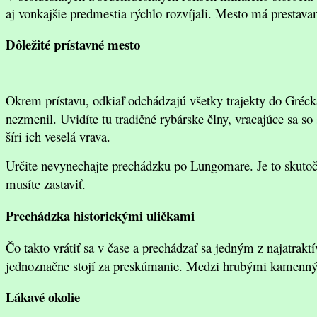
aj vonkajšie predmestia rýchlo rozvíjali. Mesto má prestava
Dôležité prístavné mesto
Okrem prístavu, odkiaľ odchádzajú všetky trajekty do Gréck
nezmenil. Uvidíte tu tradičné rybárske člny, vracajúce sa so
šíri ich veselá vrava.
Určite nevynechajte prechádzku po Lungomare. Je to skuto
musíte zastaviť.
Prechádzka historickými uličkami
Čo takto vrátiť sa v čase a prechádzať sa jedným z najatrak
jednoznačne stojí za preskúmanie. Medzi hrubými kamenným
Lákavé okolie