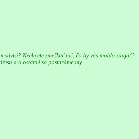
ím súvisí? Nechcete zmeškať nič, čo by vás mohlo zaujať?
dresu a o ostatné sa postaráme my.