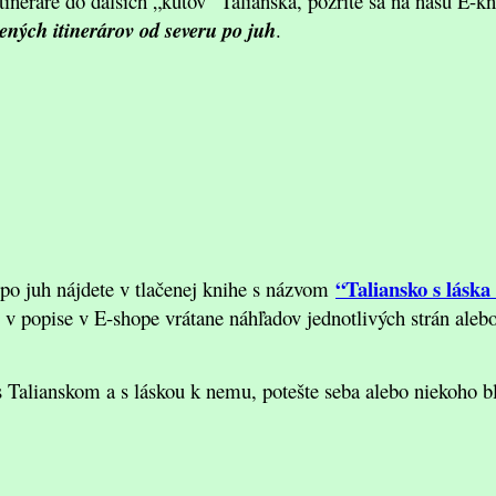
tineráre do ďalších „kútov“ Talianska, pozrite sa na našu E-
ených itinerárov od severu po juh
.
“Taliansko s láska
 po juh nájdete v tlačenej knihe s názvom
 v popise v E-shope vrátane náhľadov jednotlivých strán ale
s Talianskom a s láskou k nemu, potešte seba alebo niekoho 