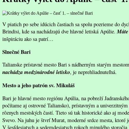
V piatich po sebe idúcich častiach sa spolu pozrieme do dyc
Brindisi, kde sa nachádzajú dve hlavné letiská Apúlie.
Máte 
inšpiráciu ako sa patrí…
Slnečné Bari
Talianske prístavné mesto Bari s nádherným starým mestom,
nachádza medzinárodné letisko
, je neprehliadnuteľná.
Mesto a jeho patrón sv. Mikuláš
Bari je hlavné mesto regiónu Apúlia, na pobreží Jadranské
počítame aj ostrovné Taliansko), prístavným a univerzitným
rôznych mestských častí. Tieto sú tak historické ako aj mo
Svevo. Na juhu je štvrť Murat, moderné srdce mesta, ktoré 
V šesťdesiatych a sedemdesiatych rokoch minulého storočia 