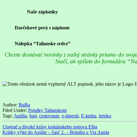
Naše zápisníky
Darčekové perá s nápisom
Nálepka “Talianske srdce”
Chcete dostávať novinky z našej stránky priamo do svoje
Stačí, ak vpíšete do formulára “N
Author:
BuBa
Filed Under:
Potulky Talianskom
Tags:
Apúlia
,
bari
,
cestovanie
,
e-itinerár
,
E-kniha
,
letisko
Utajené a divoké krásy toskánskeho ostrova Elba
Krátky výlet do Apúlie – časť 2. – Brindisi a Via Appia