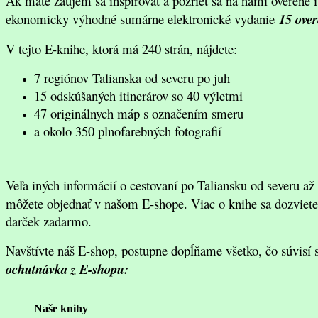
Ak máte záujem sa inšpirovať a pozrieť sa na nami overené i
ekonomicky výhodné sumárne elektronické vydanie
15 over
V tejto E-knihe, ktorá má 240 strán, nájdete:
7 regiónov Talianska od severu po juh
15 odskúšaných itinerárov so 40 výletmi
47 originálnych máp s označením smeru
a okolo 350 plnofarebných fotografií
Veľa iných informácií o cestovaní po Taliansku od severu až
môžete objednať v našom E-shope. Viac o knihe sa dozviete
darček zadarmo.
Navštívte náš E-shop, postupne dopĺňame všetko, čo súvisí 
ochutnávka z E-shopu:
Naše knihy