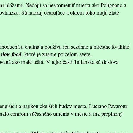
ými plážami. Nedajú sa nespomenúť miesta ako Polignano a
ovinazzo. Sú naozaj očarujúce a okrem toho majú zlaté
ednoduchá a chutná a používa iba sezónne a miestne kvalitné
 slow food
, ktoré je známe po celom svete.
ovaná ako malé ušká. V tejto časti Talianska sú doslova
enejších a najikonickejších budov mesta. Luciano Pavarotti
a stalo centrom súčasného umenia v meste a má preplnený