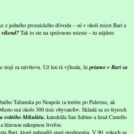
tke z jedného prozaického dôvodu – sú v okolí miest Bari a
ý víkend?
Tak to ste na správnom mieste – tu nájdete
 stojí za návštevu. Už len tá výhoda, že
priamo v Bari sa
žného Talianska po Neapole (a tretím po Palerme, ak
esto má okolo 300 tisíc obyvateľov. Skladá sa zo štyroch
ka svätého Mikuláša
, katedrála San Sabino a hrad Castello
 a hlavnou nákupnou štvrťou.
a Bari, ktoré nahradili staré predmestia. V 90. rokoch sa