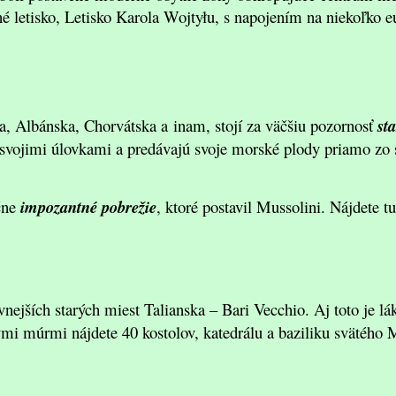
né letisko, Letisko Karola Wojtyłu, s napojením na niekoľko 
a, Albánska, Chorvátska a inam, stojí za väčšiu pozornosť
sta
 svojimi úlovkami a predávajú svoje morské plody priamo zo sv
čne
impozantné pobrežie
, ktoré postavil Mussolini. Nájdete t
tívnejších starých miest Talianska – Bari Vecchio. Aj toto je
i múrmi nájdete 40 kostolov, katedrálu a baziliku svätého 