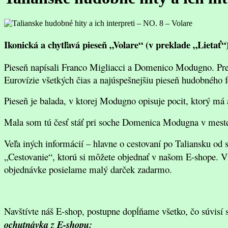
Ikonická a chytľavá pieseň „Volare“ (v preklade „Lieta
Pieseň napísali Franco Migliacci a Domenico Modugno. Preda
Eurovízie všetkých čias a najúspešnejšiu pieseň hudobného 
Pieseň je balada, v ktorej Modugno opisuje pocit, ktorý má 
Mala som tú česť stáť pri soche Domenica Modugna v mest
Veľa iných informácií – hlavne o cestovaní po Taliansku od 
„Cestovanie“, ktorú si môžete objednať v našom E-shope. Vi
objednávke posielame malý darček zadarmo.
Navštívte náš E-shop, postupne dopĺňame všetko, čo súvisí 
ochutnávka z E-shopu: