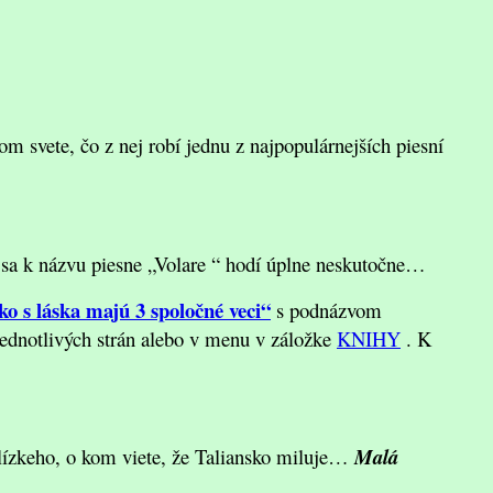
m svete, čo z nej robí jednu z najpopulárnejších piesní
sa k názvu piesne „Volare “ hodí úplne neskutočne…
ko s láska majú 3 spoločné veci“
s podnázvom
jednotlivých strán alebo v menu v záložke
KNIHY
. K
blízkeho, o kom viete, že Taliansko miluje…
Malá