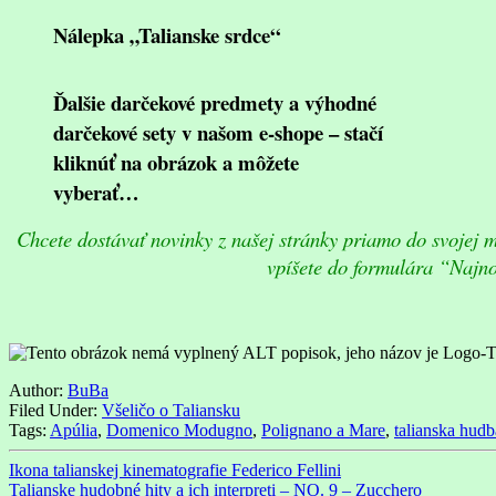
Nálepka „Talianske srdce“
Ďalšie darčekové predmety a výhodné
darčekové sety v našom e-shope – stačí
kliknúť na obrázok a môžete
vyberať…
Chcete dostávať novinky z našej stránky priamo do svojej m
vpíšete do formulára “Najno
Author:
BuBa
Filed Under:
Všeličo o Taliansku
Tags:
Apúlia
,
Domenico Modugno
,
Polignano a Mare
,
talianska hudb
Ikona talianskej kinematografie Federico Fellini
Talianske hudobné hity a ich interpreti – NO. 9 – Zucchero