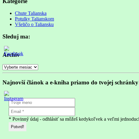
is
Kategórie
in
progress
Chute Talianska
Potulky Talianskom
Všeličo o Taliansku
Sleduj ma:
Archív
Archív
Najnovší článok a e-kniha priamo do tvojej schránky
* Povinný údaj - odhlásiť sa môžeš kedykoľvek a veľmi jednoduc