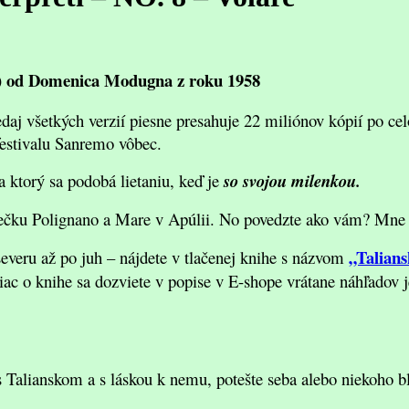
ť“) od Domenica Modugna z roku 1958
j všetkých verzií piesne presahuje 22 miliónov kópií po celo
festivalu Sanremo vôbec.
a ktorý sa podobá lietaniu, keď je
so svojou milenkou.
ečku Polignano a Mare v Apúlii. No povedzte ako vám? Mne 
„Talians
severu až po juh – nájdete v tlačenej knihe s názvom
ac o knihe sa dozviete v popise v E-shope vrátane náhľadov 
s Talianskom a s láskou k nemu, potešte seba alebo niekoho 