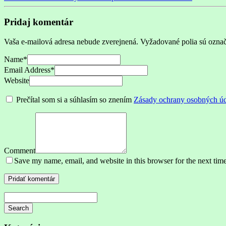
Pridaj komentár
Vaša e-mailová adresa nebude zverejnená.
Vyžadované polia sú ozna
Name
*
Email Address
*
Website
Prečítal som si a súhlasím so znením
Zásady ochrany osobných ú
Comment
Save my name, email, and website in this browser for the next tim
Search
Searching