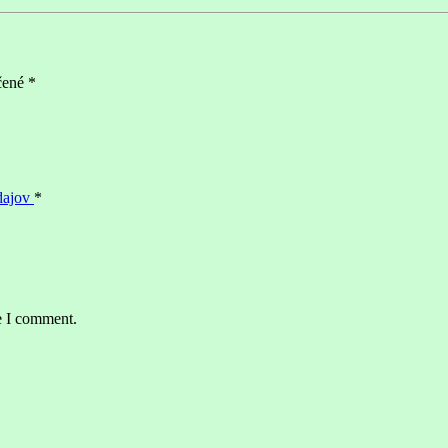
čené
*
dajov
*
e I comment.