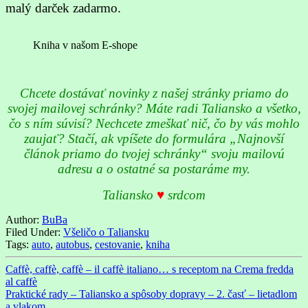
malý darček zadarmo.
Kniha v našom E-shope
Chcete dostávať novinky z našej stránky priamo do
svojej mailovej schránky? Máte radi Taliansko a všetko,
čo s ním súvisí? Nechcete zmeškať nič, čo by vás mohlo
zaujať? Stačí, ak vpíšete do formulára „Najnovší
článok priamo do tvojej schránky“ svoju mailovú
adresu a o ostatné sa postaráme my.
Taliansko
♥
srdcom
Author:
BuBa
Filed Under:
Všeličo o Taliansku
Tags:
auto
,
autobus
,
cestovanie
,
kniha
Caffè, caffè, caffè – il caffè italiano… s receptom na Crema fredda
al caffè
Praktické rady – Taliansko a spôsoby dopravy – 2. časť – lietadlom
a vlakom