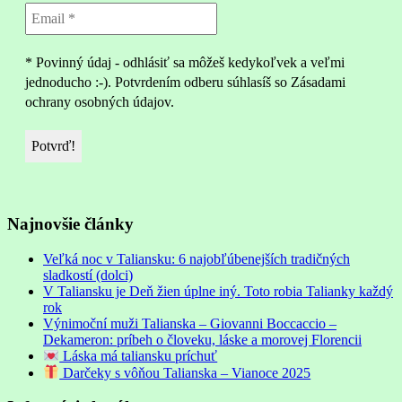
* Povinný údaj - odhlásiť sa môžeš kedykoľvek a veľmi
jednoducho :-). Potvrdením odberu súhlasíš so Zásadami
ochrany osobných údajov.
Najnovšie články
Veľká noc v Taliansku: 6 najobľúbenejších tradičných
sladkostí (dolci)
V Taliansku je Deň žien úplne iný. Toto robia Talianky každý
rok
Výnimoční muži Talianska – Giovanni Boccaccio –
Dekameron: príbeh o človeku, láske a morovej Florencii
Láska má taliansku príchuť
Darčeky s vôňou Talianska – Vianoce 2025