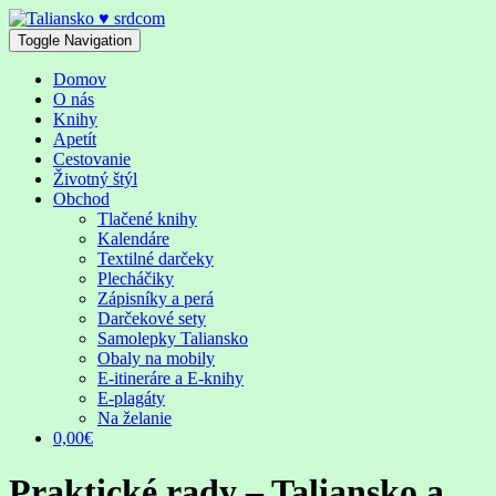
Skip
to
Toggle Navigation
content
Domov
O nás
Knihy
Apetít
Cestovanie
Životný štýl
Obchod
Tlačené knihy
Kalendáre
Textilné darčeky
Plecháčiky
Zápisníky a perá
Darčekové sety
Samolepky Taliansko
Obaly na mobily
E-itineráre a E-knihy
E-plagáty
Na želanie
0,00€
Praktické rady – Taliansko a