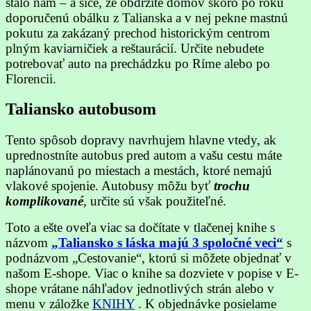
stalo nám – a síce, že obdržíte domov skoro po roku
doporučenú obálku z Talianska a v nej pekne mastnú
pokutu za zakázaný prechod historickým centrom
plným kaviarničiek a reštaurácií. Určite nebudete
potrebovať auto na prechádzku po Ríme alebo po
Florencii.
Taliansko autobusom
Tento spôsob dopravy navrhujem hlavne vtedy, ak
uprednostníte autobus pred autom a vašu cestu máte
naplánovanú po miestach a mestách, ktoré nemajú
vlakové spojenie. Autobusy môžu byť
trochu
komplikované
, určite sú však použiteľné.
Toto a ešte oveľa viac sa dočítate v tlačenej knihe s
názvom
„Taliansko s láska majú 3 spoločné veci“
s
podnázvom „Cestovanie“, ktorú si môžete objednať v
našom E-shope. Viac o knihe sa dozviete v popise v E-
shope vrátane náhľadov jednotlivých strán alebo v
menu v záložke
KNIHY
. K objednávke posielame