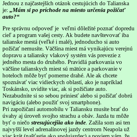
Jednou z najčastejších otázok cestujúcich do Talianska
je:
„Mám si po príchode na miesto určenia požičať
auto?“
Pre správnu odpoveď je veľmi dôležité poznať dopredu
cieľ a program vašej cesty. Ak budete navštevovať iba
talianske mestá (veľké i malé), jednoducho si auto
požičať nemusíte. Väčšina miest má vynikajúcu verejnú
dopravu a taliansky vlakový systém vás prevezie z
jedného mesta do druhého. Pravidlá parkovania vo
väčšine talianskych miest sú mätúce a parkovanie v
hoteloch môže byť pomerne drahé. Ale ak chcete
spoznávať viac vidieckych oblastí, ako je napríklad
Toskánsko, uvidíte viac, ak si požičiate auto.
Nezabudnite si so sebou priniesť alebo si požičať dobrú
navigáciu (alebo použiť svoj smartphone).
Pri zapožičaní automobilu v Taliansku musíte brať do
úvahy aj úroveň svojho strachu a obáv. Jazda tu môže
byť o niečo
stresujúcejšia ako inde
. Zažila som asi ten
najvyšší level adrenalínovej jazdy centrom Neapola už
viac krát (našťastie ako spolujazdec) a poviem vám, že