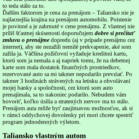
to teda stálo za to.
Ďalším faktorom je cena za prenájom – Taliansko nie je
najlacnejšia krajina na prenájom automobilu. Poistenie
je povinné a je zahrnuté v cene prenájmu. Z vlastnej nie
príliš šťastnej skúsenosti doporučujem
dobre si prečítať
zmluvu o prenájme
dopredu (aj v prípade prenájmu cez
internet), aby ste nezažili nemilé prekvapenie, aké som
zažila ja. Väčšina požičovní vyžaduje kreditnú kartu,
ktorú som ja nemala a aj napriek tomu, že na debetnej
karte som mala dostatok finančných prostriedkov,
rezervované auto sa mi takmer nepodarilo prevziať. Po
takmer 3 hodinách strávených na letisku a obvolávaní
mojej banky a spoločnosti, cez ktorú som auto
prenajímala, sa to nakoniec podarilo. Nebudem vám
hovoriť, koľko úsilia a stratených nervov ma to stálo.
Prenájom auta môže byť zaujímavou možnosťou, ak si
v rámci oddychovej dovolenky pri mori chcete spestriť
program jednodenných výletom.
Taliansko vlastným autom