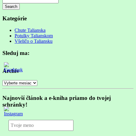
Search
Searching
is
Kategórie
in
progress
Chute Talianska
Potulky Talianskom
Všeličo o Taliansku
Sleduj ma:
Archív
Archív
Najnovší článok a e-kniha priamo do tvojej
schránky!