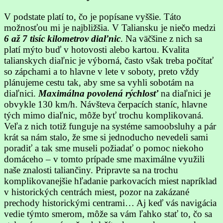
V podstate platí to, čo je popísane vyššie. Táto
možnosťou mi je najbližšia. V Taliansku je niečo medzi
6 až 7 tisíc kilometrov diaľnic
. Na väčšine z nich sa
platí mýto buď v hotovosti alebo kartou. Kvalita
talianskych diaľnic je výborná, často však treba počítať
so zápchami a to hlavne v lete v soboty, preto vždy
plánujeme cestu tak, aby sme sa vyhli sobotám na
diaľnici.
Maximálna povolená rýchlosť
na diaľnici je
obvykle 130 km/h. Návšteva čerpacích staníc, hlavne
tých mimo diaľnic, môže byť trochu komplikovaná.
Veľa z nich totiž funguje na systéme samoobsluhy a pár
krát sa nám stalo, že sme si jednoducho nevedeli sami
poradiť a tak sme museli požiadať o pomoc niekoho
domáceho – v tomto prípade sme maximálne využili
naše znalosti taliančiny. Pripravte sa na trochu
komplikovanejšie hľadanie parkovacích miest napríklad
v historických centrách miest, pozor na zakázané
prechody historickými centrami… Aj keď vás navigácia
vedie týmto smerom, môže sa vám ľahko stať to, čo sa