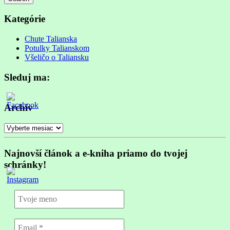
Searching
is
Kategórie
in
progress
Chute Talianska
Potulky Talianskom
Všeličo o Taliansku
Sleduj ma:
Archív
Archív
Najnovší článok a e-kniha priamo do tvojej
schránky!