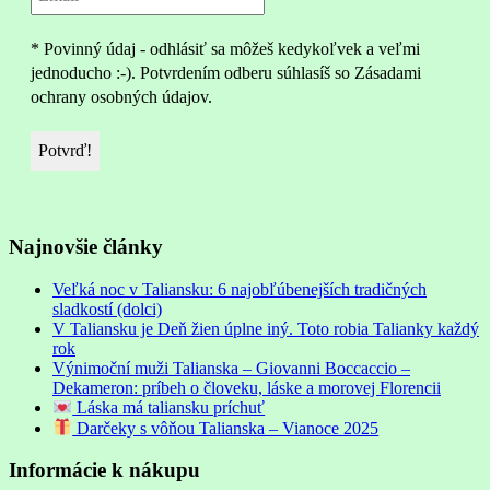
* Povinný údaj - odhlásiť sa môžeš kedykoľvek a veľmi
jednoducho :-). Potvrdením odberu súhlasíš so Zásadami
ochrany osobných údajov.
Najnovšie články
Veľká noc v Taliansku: 6 najobľúbenejších tradičných
sladkostí (dolci)
V Taliansku je Deň žien úplne iný. Toto robia Talianky každý
rok
Výnimoční muži Talianska – Giovanni Boccaccio –
Dekameron: príbeh o človeku, láske a morovej Florencii
Láska má taliansku príchuť
Darčeky s vôňou Talianska – Vianoce 2025
Informácie k nákupu