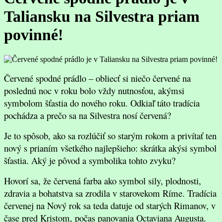
Taliansku na Silvestra priam
povinné!
Červené spodné prádlo – obliecť si niečo červené na
poslednú noc v roku bolo vždy nutnosťou, akýmsi
symbolom šťastia
do
nového roku. Odkiaľ táto tradícia
pochádza a prečo sa na Silvestra nosí červená?
Je
to spôsob, ako sa rozlúčiť so starým rokom a privítať ten
nový s prianím všetkého najlepšieho: skrátka akýsi symbol
šťastia. Aký je pôvod a symbolika tohto zvyku?
Hovorí sa, že č
erven
á farba ako
symbol sily, plodnosti,
zdravia a bohatstva
sa zrodila
v starovekom Ríme.
T
radícia
červenej na Nový rok
sa teda
datuje od starých Rimanov,
v
čase
pred Kristom,
počas panovania
Octaviana Augusta.