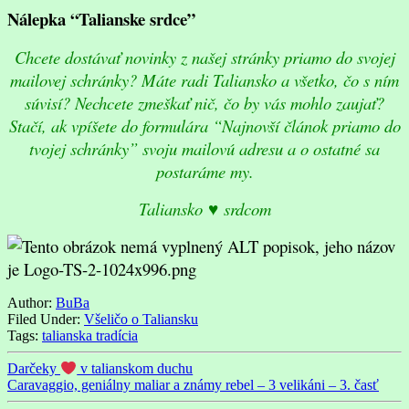
Nálepka “Talianske srdce”
Chcete dostávať novinky z našej stránky priamo do svojej
mailovej schránky? Máte radi Taliansko a všetko, čo s ním
súvisí? Nechcete zmeškať nič, čo by vás mohlo zaujať?
Stačí, ak vpíšete do formulára “Najnovší článok priamo do
tvojej schránky” svoju mailovú adresu a o ostatné sa
postaráme my.
Taliansko ♥ srdcom
Author:
BuBa
Filed Under:
Všeličo o Taliansku
Tags:
talianska tradícia
Darčeky
v talianskom duchu
Caravaggio, geniálny maliar a známy rebel – 3 velikáni – 3. časť