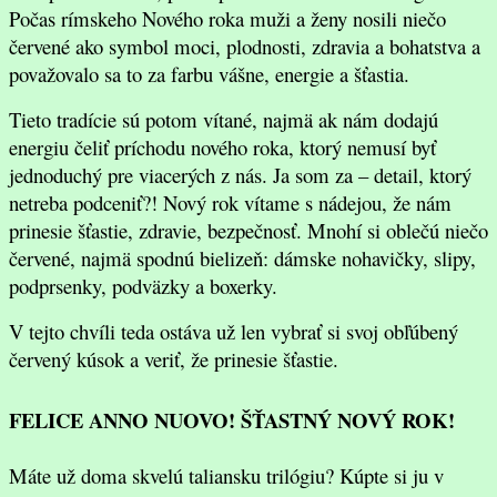
Počas rímskeho Nového roka muži a ženy nosili niečo
červené ako symbol moci, plodnosti, zdravia a bohatstva
a
považovalo sa to za farbu vášne, energie a šťastia.
Tieto tradície sú potom vítané, najmä ak nám dodajú
energiu čeliť príchodu nového roka,
ktorý nemusí byť
jednoduchý pre viacerých z nás. Ja som za –
d
etail, ktorý
netreba podceniť?! Nový rok vítame s nádejou, že nám
prinesie šťastie, zdravie, bezpečnosť.
M
nohí si oblečú niečo
červené, najmä spodnú bielizeň:
dámske
nohavičky, slipy,
podprsenky, podväzky a boxerky.
V tejto chvíli teda ostáva už len vybrať si svoj obľúbený
červený
kúsok a veriť,
že prinesie šťastie.
FELICE ANNO NUOVO! ŠŤASTNÝ NOVÝ ROK!
Máte už doma skvelú taliansku trilógiu? Kúpte si ju v