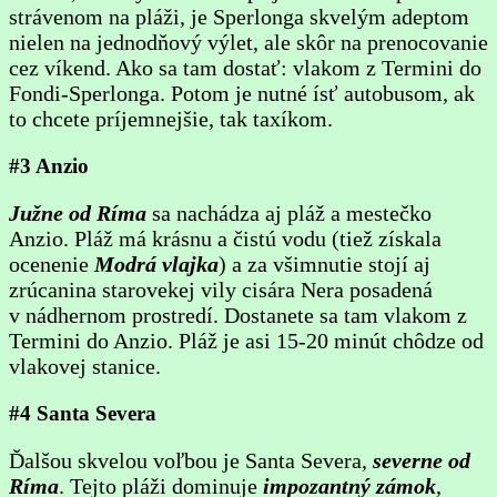
strávenom na pláži, je Sperlonga skvelým adeptom
nielen na jednodňový výlet, ale skôr na prenocovanie
cez víkend. Ako sa tam dostať: vlakom z Termini do
Fondi-Sperlonga. Potom je nutné ísť autobusom, ak
to chcete príjemnejšie, tak taxíkom.
#3 Anzio
Južne od Ríma
sa nachádza aj pláž a mestečko
Anzio. Pláž má krásnu a čistú vodu (tiež získala
ocenenie
Modrá vlajka
) a za všimnutie stojí aj
zrúcanina starovekej vily cisára Nera posadená
v nádhernom prostredí. Dostanete sa tam vlakom z
Termini do Anzio. Pláž je asi 15-20 minút chôdze od
vlakovej stanice.
#4 Santa Severa
Ďalšou skvelou voľbou je Santa Severa,
severne od
Ríma
. Tejto pláži dominuje
impozantný zámok
,