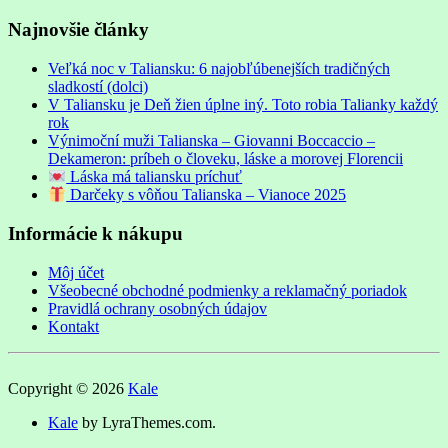
Najnovšie články
Veľká noc v Taliansku: 6 najobľúbenejších tradičných
sladkostí (dolci)
V Taliansku je Deň žien úplne iný. Toto robia Talianky každý
rok
Výnimoční muži Talianska – Giovanni Boccaccio –
Dekameron: príbeh o človeku, láske a morovej Florencii
Láska má taliansku príchuť
Darčeky s vôňou Talianska – Vianoce 2025
Informácie k nákupu
Môj účet
Všeobecné obchodné podmienky a reklamačný poriadok
Pravidlá ochrany osobných údajov
Kontakt
Copyright © 2026
Kale
Kale
by LyraThemes.com.