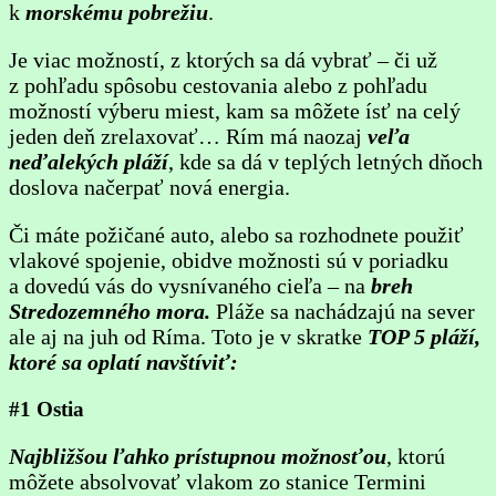
k
morskému pobrežiu
.
Je viac možností, z ktorých sa dá vybrať – či už
z pohľadu spôsobu cestovania alebo z pohľadu
možností výberu miest, kam sa môžete ísť na celý
jeden deň zrelaxovať… Rím má naozaj
veľa
neďalekých pláží
, kde sa dá v teplých letných dňoch
doslova načerpať nová energia.
Či máte požičané auto, alebo sa rozhodnete použiť
vlakové spojenie, obidve možnosti sú v poriadku
a dovedú vás do vysnívaného cieľa – na
breh
Stredozemného mora.
Pláže sa nachádzajú na sever
ale aj na juh od Ríma. Toto je v skratke
TOP 5 pláží,
ktoré sa oplatí navštíviť:
#1 Ostia
Najbližšou ľahko prístupnou možnosťou
, ktorú
môžete absolvovať vlakom zo stanice Termini