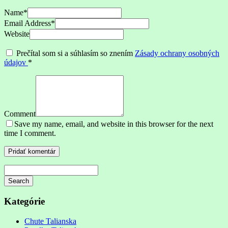
Name
*
Email Address
*
Website
Prečítal som si a súhlasím so znením
Zásady ochrany osobných
údajov
*
Comment
Save my name, email, and website in this browser for the next
time I comment.
Search
Searching
is
Kategórie
in
progress
Chute Talianska