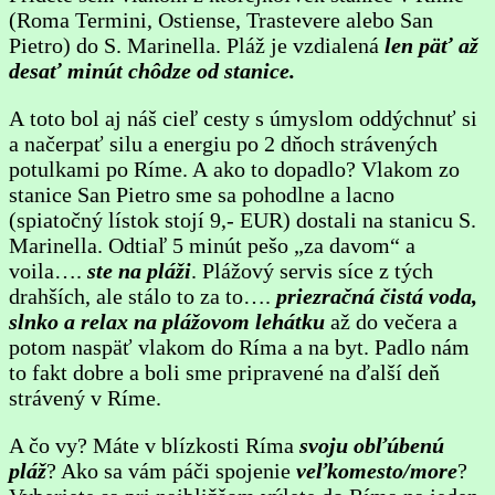
(Roma Termini, Ostiense, Trastevere alebo San
Pietro) do S. Marinella. Pláž je vzdialená
len päť až
desať minút chôdze od stanice.
A toto bol aj náš cieľ cesty s úmyslom oddýchnuť si
a načerpať silu a energiu po 2 dňoch strávených
potulkami po Ríme. A ako to dopadlo? Vlakom zo
stanice San Pietro sme sa pohodlne a lacno
(spiatočný lístok stojí 9,- EUR) dostali na stanicu S.
Marinella. Odtiaľ 5 minút pešo „za davom“ a
voila….
ste na pláži
. Plážový servis síce z tých
drahších, ale stálo to za to….
priezračná čistá voda,
slnko a relax na plážovom lehátku
až do večera a
potom naspäť vlakom do Ríma a na byt. Padlo nám
to fakt dobre a boli sme pripravené na ďalší deň
strávený v Ríme.
A čo vy? Máte v blízkosti Ríma
svoju obľúbenú
pláž
? Ako sa vám páči spojenie
veľkomesto/more
?