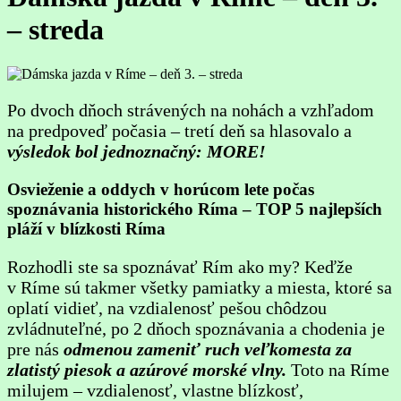
– streda
Po dvoch dňoch strávených na nohách a vzhľadom
na predpoveď počasia – tretí deň sa hlasovalo a
výsledok bol jednoznačný: MORE!
Osvieženie a oddych v horúcom lete počas
spoznávania historického Ríma – TOP 5 najlepších
pláží v blízkosti Ríma
Rozhodli ste sa spoznávať Rím ako my? Keďže
v Ríme sú takmer všetky pamiatky a miesta, ktoré sa
oplatí vidieť, na vzdialenosť pešou chôdzou
zvládnuteľné, po 2 dňoch spoznávania a chodenia je
pre nás
odmenou zameniť ruch veľkomesta za
zlatistý piesok a azúrové morské vlny.
Toto na Ríme
milujem – vzdialenosť, vlastne blízkosť,