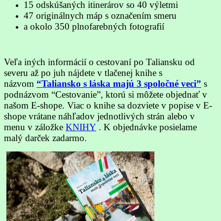
15 odskúšaných itinerárov so 40 výletmi
47 originálnych máp s označením smeru
a okolo 350 plnofarebných fotografií
Veľa iných informácií o cestovaní po Taliansku od
severu až po juh nájdete v tlačenej knihe s
názvom
“Taliansko s láska majú 3 spoločné veci”
s
podnázvom “Cestovanie”, ktorú si môžete objednať v
našom E-shope. Viac o knihe sa dozviete v popise v E-
shope vrátane náhľadov jednotlivých strán alebo v
menu v záložke
KNIHY
. K objednávke posielame
malý darček zadarmo.