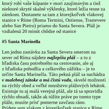
ktorý robí vaše kúpanie v mori zaujímavým a tiež
niektoré skryté skalné výklenky, ktoré ležia tesne za
zámkom. Dostanete sa tam z ktorejkoľvek vlakovej
stanice v Ríme (Roma Termini, Ostiense, Trastevere
alebo San Pietro) priamo do Santa Severa. Pláž je
vzdialená 20 minút chôdze od stanice
#5 Santa Marinella
Len jednu zastávku za Santa Severa smerom na
sever od Ríma nájdete
najlepšiu pláž
– a to z
hľadiska času potrebného na cestovanie, ale aj
z hľadiska pohodlia a celkového zážitku – je to
určite Santa Marinella. Táto pekná pláž sa nachádza
v malebnej zátoke a má čistú vodu
, skvelé možnosti
na rýchly obed a veľké množstvo plážových lehátok.
Existuje tu aj malá verejná pláž, ale tá sa spravidla
rýchlo obsadí, takže ak túžite práve po tomto type
pláže, musíte prísť pomerne zavčasu ráno.
Prídete sem vlakom z ktorejkoľvek stanice v Ríme