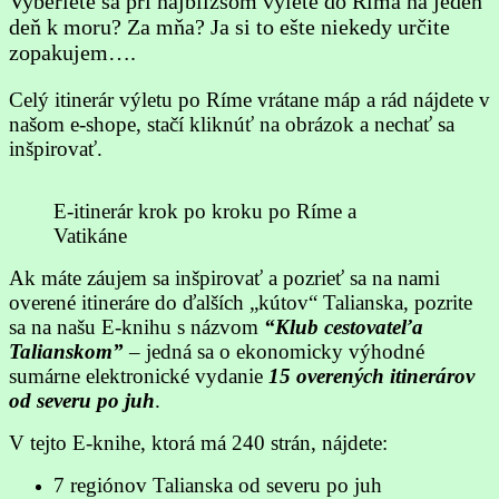
Vyberiete sa pri najbližšom výlete do Ríma na jeden
deň k moru? Za mňa? Ja si to ešte niekedy určite
zopakujem….
Celý itinerár výletu po Ríme vrátane máp a rád nájdete v
našom e-shope, stačí kliknúť na obrázok a nechať sa
inšpirovať.
E-itinerár krok po kroku po Ríme a
Vatikáne
Ak máte záujem sa inšpirovať a pozrieť sa na nami
overené itineráre do ďalších „kútov“ Talianska, pozrite
sa na našu E-knihu s názvom
“Klub cestovateľa
Talianskom”
– jedná sa o ekonomicky výhodné
sumárne elektronické vydanie
15 overených itinerárov
od severu po juh
.
V tejto E-knihe, ktorá má 240 strán, nájdete:
7 regiónov Talianska od severu po juh