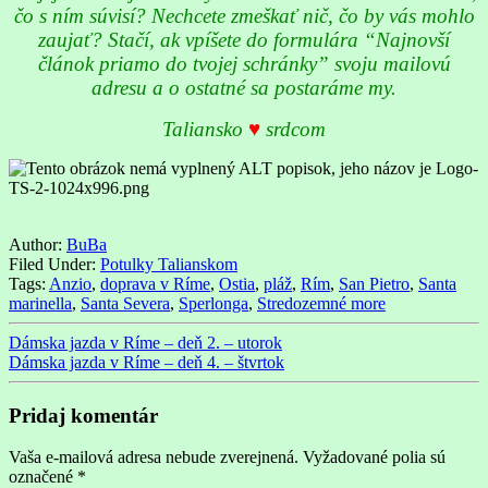
čo s ním súvisí? Nechcete zmeškať nič, čo by vás mohlo
zaujať? Stačí, ak vpíšete do formulára “Najnovší
článok priamo do tvojej schránky” svoju mailovú
adresu a o ostatné sa postaráme my.
Taliansko
♥
srdcom
Author:
BuBa
Filed Under:
Potulky Talianskom
Tags:
Anzio
,
doprava v Ríme
,
Ostia
,
pláž
,
Rím
,
San Pietro
,
Santa
marinella
,
Santa Severa
,
Sperlonga
,
Stredozemné more
Dámska jazda v Ríme – deň 2. – utorok
Dámska jazda v Ríme – deň 4. – štvrtok
Pridaj komentár
Vaša e-mailová adresa nebude zverejnená.
Vyžadované polia sú
označené
*