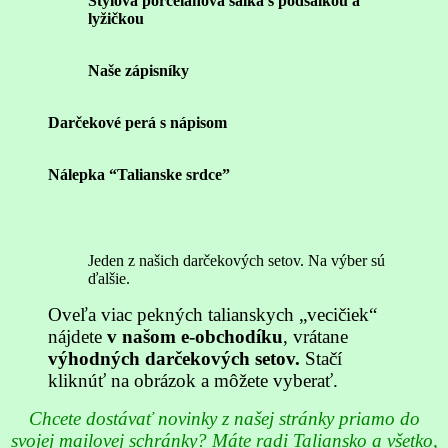
Štýlová porcelánová šálka s podšálkou a
lyžičkou
Naše zápisníky
Darčekové perá s nápisom
Nálepka “Talianske srdce”
Jeden z našich darčekových setov. Na výber sú
ďalšie.
Oveľa viac pekných talianskych „vecičiek“
nájdete
v našom e-obchodíku
, vrátane
výhodných darčekových seto
v.
Stačí
kliknúť na obrázok a môžete vyberať.
Chcete dostávať novinky z našej stránky priamo do
svojej mailovej schránky? Máte radi Taliansko a všetko,