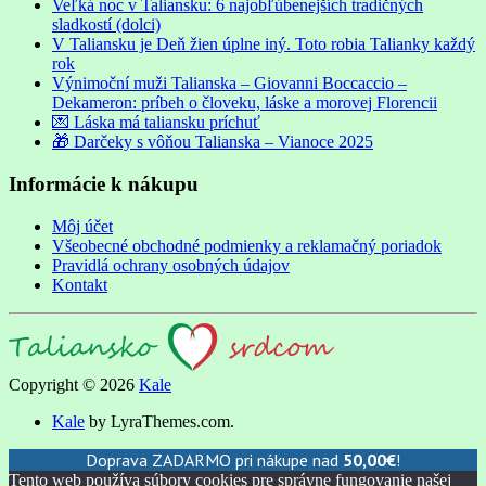
Veľká noc v Taliansku: 6 najobľúbenejších tradičných
sladkostí (dolci)
V Taliansku je Deň žien úplne iný. Toto robia Talianky každý
rok
Výnimoční muži Talianska – Giovanni Boccaccio –
Dekameron: príbeh o človeku, láske a morovej Florencii
💌 Láska má taliansku príchuť
🎁 Darčeky s vôňou Talianska – Vianoce 2025
Informácie k nákupu
Môj účet
Všeobecné obchodné podmienky a reklamačný poriadok
Pravidlá ochrany osobných údajov
Kontakt
Copyright © 2026
Kale
Kale
by LyraThemes.com.
Doprava ZADARMO pri nákupe nad
50,00
€
!
Tento web používa súbory cookies pre správne fungovanie našej