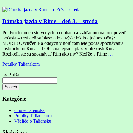
Dámska jazda v Ríme – deň 3. – streda
Po dvoch dňoch strávených na nohách a vzhľadom na predpoveď
počasia – tretí deň sa hlasovalo a výsledok bol jednoznačný:
MORE! Osvieženie a oddych v horúcom lete počas spoznávania
historického Ríma – TOP 5 najlepších pláží v blízkosti Ríma
Rozhodli ste sa spoznávať Rím ako my? Keďže v Ríme
…
Potulky Talianskom
-
by
BuBa
Search
Searching
is
Kategórie
in
progress
Chute Talianska
Potulky Talianskom
Všeličo o Taliansku
Sleduj ma: