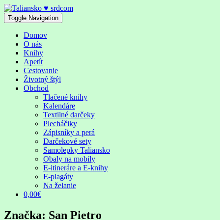
Skip
to
Toggle Navigation
content
Domov
O nás
Knihy
Apetít
Cestovanie
Životný štýl
Obchod
Tlačené knihy
Kalendáre
Textilné darčeky
Plecháčiky
Zápisníky a perá
Darčekové sety
Samolepky Taliansko
Obaly na mobily
E-itineráre a E-knihy
E-plagáty
Na želanie
0,00€
Značka:
San Pietro