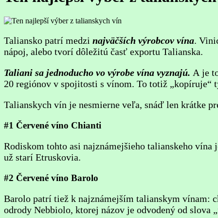
Taliansko patrí medzi
najväčších výrobcov vína
. Vin
nápoj, alebo tvorí dôležitú časť exportu Talianska.
Taliani sa jednoducho vo výrobe vína vyznajú.
A je t
20 regiónov v spojitosti s vínom. To totiž „kopíruje“
Talianskych vín je nesmierne veľa, snáď len krátke pr
#1 Červené víno Chianti
Rodiskom tohto asi najznámejšieho talianskeho vína 
už starí Etruskovia.
#2 Červené víno Barolo
Barolo patrí tiež k najznámejším talianskym vínam: 
odrody Nebbiolo, ktorej názov je odvodený od slova „