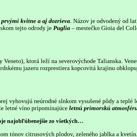
 prvými kvitne a aj dozrieva
. Názov je odvodený od lat
iskom tejto odrody je
Puglia
– mestečko Gioia del Coll
y Veneto), ktorá leží na severovýchode Talianska. Ven
dskému jazeru rozprestiera kopcovitá krajinu obklopuj
torej vyhovujú neúrodné slnkom vysušené pôdy a teplé l
že letné víno pripomínajúce
letnú prímorskú atmosfér
moje najobľúbenejšie zo všetkých…
nkom tónov citrusových plodov, zeleného jablka a kvetí