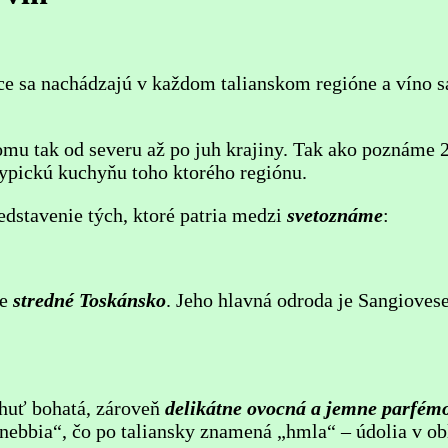
ice sa nachádzajú v každom talianskom regióne a víno
omu tak od severu až po juh krajiny. Tak ako poznáme 2
 typickú kuchyňu toho ktorého regiónu.
edstavenie tých, ktoré patria medzi
svetoznáme
:
je
stredné Toskánsko
. Jeho hlavná odroda je Sangiovese
chuť bohatá, zároveň
delikátne ovocná a jemne parfém
nebbia“, čo po taliansky znamená „hmla“ – údolia v obl