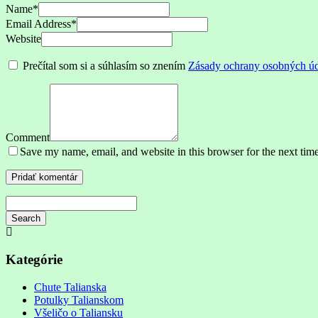
Name
*
Email Address
*
Website
Prečítal som si a súhlasím so znením
Zásady ochrany osobných ú
Comment
Save my name, email, and website in this browser for the next tim
Search
Searching
is
in
Kategórie
progress
Chute Talianska
Potulky Talianskom
Všeličo o Taliansku