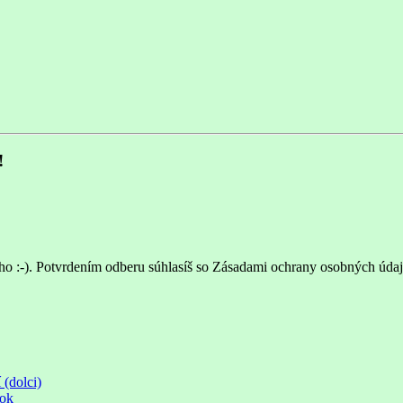
!
ho :-). Potvrdením odberu súhlasíš so Zásadami ochrany osobných údaj
 (dolci)
rok