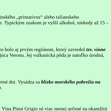
inského „primativus“ alebo talianskeho
e. Typickým znakom je vyšší alkohol, niekedy až 15 –
eto bolo aj prvým regiónom, ktorý zaviedol
tzv. vínne
úca Veronu. Jej vulkanická pôda je natoľko úrodná,
etné dni. Vysádza sa
blízko morského pobrežia na
u
.
n. Vína Pinot Grigio sú viac menej určené na okamžitú