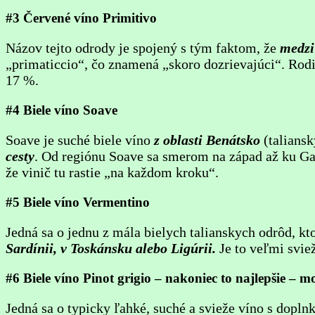
#3 Červené víno Primitivo
Názov tejto odrody je spojený s tým faktom, že
medzi
„primaticcio“, čo znamená „skoro dozrievajúci“. Rod
17 %.
#4 Biele víno Soave
Soave je suché biele víno
z oblasti Benátsko
(taliansk
cesty
. Od regiónu Soave sa smerom na západ až ku Gar
že vinič tu rastie „na každom kroku“.
#5 Biele víno Vermentino
Jedná sa o jednu z mála bielych talianskych odrôd, k
Sardínii, v Toskánsku alebo Ligúrii.
Je to veľmi svie
#6 Biele víno Pinot grigio – nakoniec to najlepšie – 
Jedná sa o typicky ľahké, suché a svieže víno s dopl