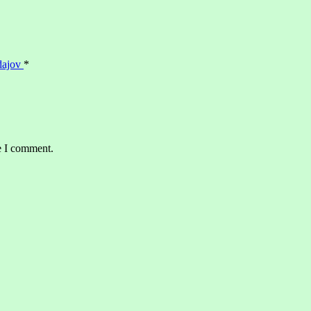
dajov
*
e I comment.