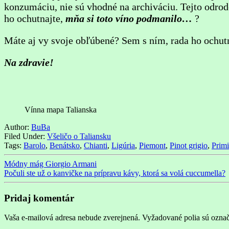
konzumáciu, nie sú vhodné na archiváciu. Tejto odrod
ho ochutnajte,
mňa si toto víno podmanilo…
?
Máte aj vy svoje obľúbené? Sem s ním, rada ho och
Na zdravie!
Vínna mapa Talianska
Author:
BuBa
Filed Under:
Všeličo o Taliansku
Tags:
Barolo
,
Benátsko
,
Chianti
,
Ligúria
,
Piemont
,
Pinot grigio
,
Primi
Módny mág Giorgio Armani
Počuli ste už o kanvičke na prípravu kávy, ktorá sa volá cuccumella?
Pridaj komentár
Vaša e-mailová adresa nebude zverejnená.
Vyžadované polia sú ozna