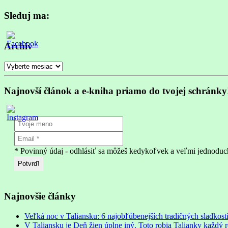
Sleduj ma:
Archív
Archív
Najnovší článok a e-kniha priamo do tvojej schránky
* Povinný údaj - odhlásiť sa môžeš kedykoľvek a veľmi jednoduc
Najnovšie články
Veľká noc v Taliansku: 6 najobľúbenejších tradičných sladkostí
V Taliansku je Deň žien úplne iný. Toto robia Talianky každý 