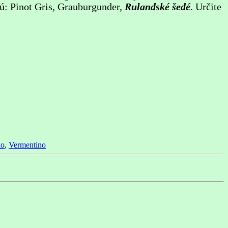
sú: Pinot Gris, Grauburgunder,
Rulandské šedé
. Určite
ko
,
Vermentino