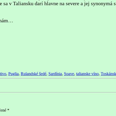
e sa v Taliansku darí hlavne na severe a jej synonymá 
utnám…
tivo
,
Puglia
,
Rulandské šedé
,
Sardínia
,
Soave
,
talianske víno
,
Toskáns
čené
*