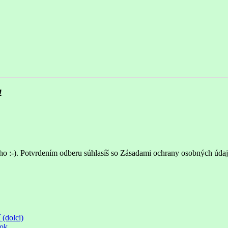
!
ho :-). Potvrdením odberu súhlasíš so Zásadami ochrany osobných údaj
 (dolci)
rok