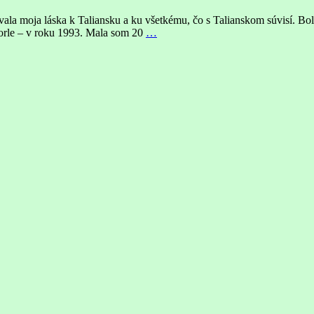
a moja láska k Taliansku a ku všetkému, čo s Talianskom súvisí. Bola
orle – v roku 1993. Mala som 20
…