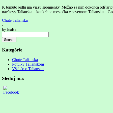
K tomuto jedlu ma viažu spomienky. Možno sa ním dokonca odštartoval
návštevy Talianska – konkrétne mestečka v severnom Taliansku – Ca
Chute Talianska
-
by
BuBa
Search
Searching
is
Kategórie
in
progress
Chute Talianska
Potulky Talianskom
Všeličo o Taliansku
Sleduj ma: