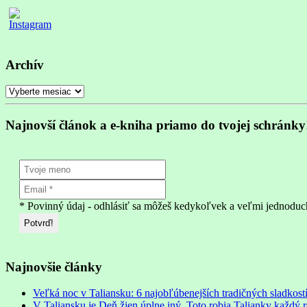
Archív
Archív
Najnovší článok a e-kniha priamo do tvojej schránky
* Povinný údaj - odhlásiť sa môžeš kedykoľvek a veľmi jednoduc
Najnovšie články
Veľká noc v Taliansku: 6 najobľúbenejších tradičných sladkostí
V Taliansku je Deň žien úplne iný. Toto robia Talianky každý 