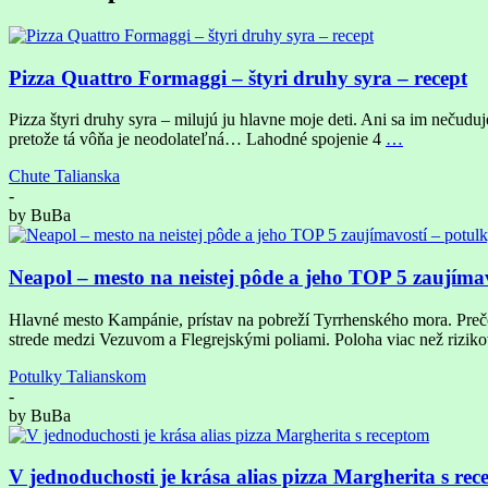
Pizza Quattro Formaggi – štyri druhy syra – recept
Pizza štyri druhy syra – milujú ju hlavne moje deti. Ani sa im nečudu
pretože tá vôňa je neodolateľná… Lahodné spojenie 4
…
Chute Talianska
-
by
BuBa
Neapol – mesto na neistej pôde a jeho TOP 5 zaujíma
Hlavné mesto Kampánie, prístav na pobreží Tyrrhenského mora. Prečo p
strede medzi Vezuvom a Flegrejskými poliami. Poloha viac než riz
Potulky Talianskom
-
by
BuBa
V jednoduchosti je krása alias pizza Margherita s re