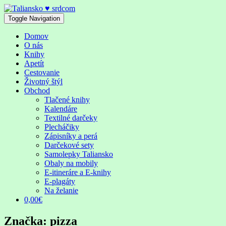
Skip
to
Toggle Navigation
content
Domov
O nás
Knihy
Apetít
Cestovanie
Životný štýl
Obchod
Tlačené knihy
Kalendáre
Textilné darčeky
Plecháčiky
Zápisníky a perá
Darčekové sety
Samolepky Taliansko
Obaly na mobily
E-itineráre a E-knihy
E-plagáty
Na želanie
0,00€
Značka:
pizza