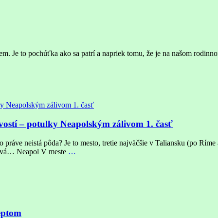
jem. Je to pochúťka ako sa patrí a napriek tomu, že je na našom rodinnom
vostí – potulky Neapolským zálivom 1. časť
ráve neistá pôda? Je to mesto, tretie najväčšie v Taliansku (po Ríme 
iková… Neapol V meste
…
ceptom