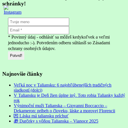
schránky!
* Povinný údaj - odhlásiť sa môžeš kedykoľvek a veľmi
jednoducho :-). Potvrdením odberu súhlasíš so Zásadami
ochrany osobných údajov.
Najnovšie články
Veľká noc v Taliansku: 6 najobľúbenejších tradičných
sladkostí (dolci)
V Taliansku je Deň žien úplne iný. Toto robia Talianky každý
rok
Výnimoční muži Talianska – Giovanni Boccaccio –
Dekameron: príbeh o človeku, láske a morovej Florencii
💌 Láska má taliansku príchuť
🎁 Darčeky s vôňou Talianska – Vianoce 2025