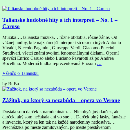
Talianske hudobné hity a ich interpreti – No. 1 –
Caruso
Muzika…. talianska muzika… rôzne obdobia, rôzne žánre. Od
vážnej hudby, kde najznámejší interpreti sú okrem iných Antonio
Vivaldi, Niccolo Paganini, Giuseppe Verdi, Giacomo Puccini,
Stradivari, všetci známi svojimi fenomenálnymi dielami. Operní
speváci Enrico Caruso alebo Luciano Pavarotti až po Andrea
Bocelliho. Moderná hudba reprezentovaná Erosom
…
Všeličo o Taliansku
-
by
BuBa
Zážitok, na ktorý sa nezabúda – opera vo Verone
Dostala som darček k narodeninám…. Nie obyčajný darček, ale
darček, aký som nečakala ani vo sne…. Darček plný lásky, fantázie
a invencie, ktorý sa len tak na každé narodeniny nedostáva….
Prechádzka po meste zamilovaných, po meste preslávenom