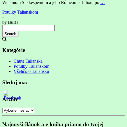
Wiliamom Shakespearom a jeho Rómeom a Júliou, po
…
Potulky Talianskom
-
by
BuBa
Search
Searching
is
in
Kategórie
progress
Chute Talianska
Potulky Talianskom
Všeličo o Taliansku
Sleduj ma:
Archív
Archív
Najnovší článok a e-kniha priamo do tvojej