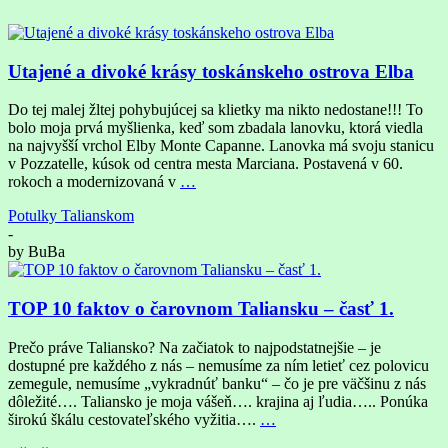
Utajené a divoké krásy toskánskeho ostrova Elba
Do tej malej žltej pohybujúcej sa klietky ma nikto nedostane!!! To
bolo moja prvá myšlienka, keď som zbadala lanovku, ktorá viedla
na najvyšší vrchol Elby Monte Capanne. Lanovka má svoju stanicu
v Pozzatelle, kúsok od centra mesta Marciana. Postavená v 60.
rokoch a modernizovaná v
…
Potulky Talianskom
-
by
BuBa
TOP 10 faktov o čarovnom Taliansku – časť 1.
Prečo práve Taliansko? Na začiatok to najpodstatnejšie – je
dostupné pre každého z nás – nemusíme za ním letieť cez polovicu
zemegule, nemusíme „vykradnúť banku“ – čo je pre väčšinu z nás
dôležité…. Taliansko je moja vášeň…. krajina aj ľudia….. Ponúka
širokú škálu cestovateľského vyžitia….
…