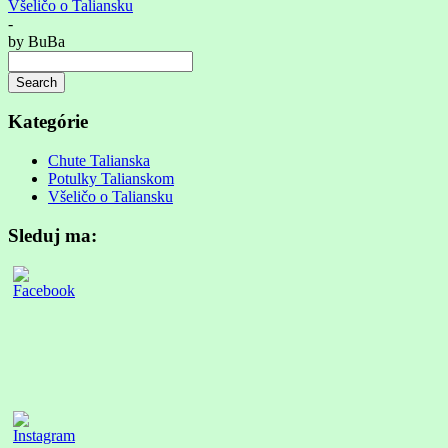
Všeličo o Taliansku
-
by
BuBa
Search
Searching
is
Kategórie
in
progress
Chute Talianska
Potulky Talianskom
Všeličo o Taliansku
Sleduj ma: