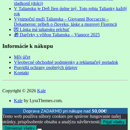
sladkostí (dolci)
V Taliansku je Deň žien úplne iný. Toto robia Talianky každý
rok
Výnimoční muži Talianska – Giovanni Boccaccio –
Dekameron: príbeh o človeku, láske a morovej Florencii
💌 Láska má taliansku príchuť
🎁 Darčeky s vôňou Talianska – Vianoce 2025
Informácie k nákupu
Môj účet
Všeobecné obchodné podmienky a reklamačný poriadok
Pravidlá ochrany osobných údajov
Kontakt
Copyright © 2026
Kale
Kale
by LyraThemes.com.
Doprava ZADARMO pri nákupe nad
50,00
€
!
Tento web používa súbory cookies pre správne fungovanie našej
stránky, prispôsobenie obsahu a analýzu návštevnosti.
Prijať všetky
Odmietnuť všetky