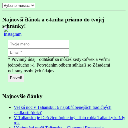
Archív
Najnovší článok a e-kniha priamo do tvojej
schránky!
* Povinný údaj - odhlásiť sa môžeš kedykoľvek a veľmi
jednoducho :-). Potvrdením odberu súhlasíš so Zásadami
ochrany osobných údajov.
Najnovšie články
Veľká noc v Taliansku: 6 najobľúbenejších tradičných
sladkostí (dolci)
V Taliansku je Deň žien úplne iný. Toto robia Talianky každý
rok
Výnimoční muži Talianska – Giovanni Boccaccio –