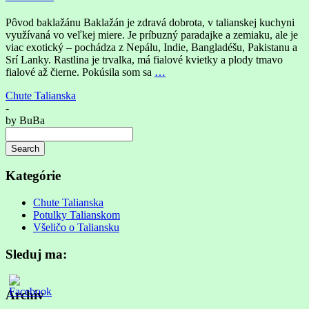
Pôvod baklažánu Baklažán je zdravá dobrota, v talianskej kuchyni
využívaná vo veľkej miere. Je príbuzný paradajke a zemiaku, ale je
viac exotický – pochádza z Nepálu, Indie, Bangladéšu, Pakistanu a
Srí Lanky. Rastlina je trvalka, má fialové kvietky a plody tmavo
fialové až čierne. Pokúsila som sa
…
Chute Talianska
-
by
BuBa
Search
Searching
is
Kategórie
in
progress
Chute Talianska
Potulky Talianskom
Všeličo o Taliansku
Sleduj ma:
Archív