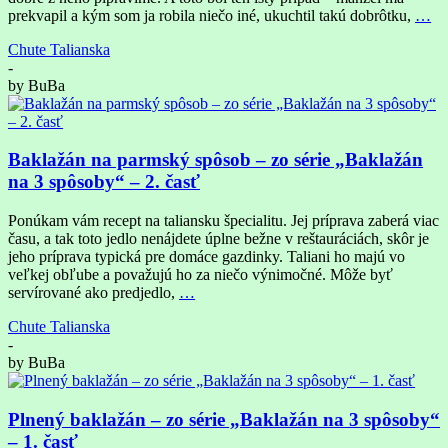
prekvapil a kým som ja robila niečo iné, ukuchtil takú dobrôtku,
…
Chute Talianska
-
by
BuBa
Baklažán na parmský spôsob – zo série „Baklažán
na 3 spôsoby“ – 2. časť
Ponúkam vám recept na taliansku špecialitu. Jej príprava zaberá viac
času, a tak toto jedlo nenájdete úplne bežne v reštauráciách, skôr je
jeho príprava typická pre domáce gazdinky. Taliani ho majú vo
veľkej obľube a považujú ho za niečo výnimočné. Môže byť
servírované ako predjedlo,
…
Chute Talianska
-
by
BuBa
Plnený baklažán – zo série „Baklažán na 3 spôsoby“
– 1. časť