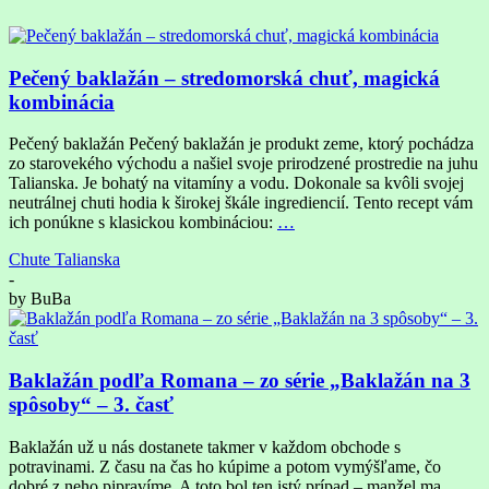
Pečený baklažán – stredomorská chuť, magická
kombinácia
Pečený baklažán Pečený baklažán je produkt zeme, ktorý pochádza
zo starovekého východu a našiel svoje prirodzené prostredie na juhu
Talianska. Je bohatý na vitamíny a vodu. Dokonale sa kvôli svojej
neutrálnej chuti hodia k širokej škále ingrediencií. Tento recept vám
ich ponúkne s klasickou kombináciou:
…
Chute Talianska
-
by
BuBa
Baklažán podľa Romana – zo série „Baklažán na 3
spôsoby“ – 3. časť
Baklažán už u nás dostanete takmer v každom obchode s
potravinami. Z času na čas ho kúpime a potom vymýšľame, čo
dobré z neho pipravíme. A toto bol ten istý prípad – manžel ma