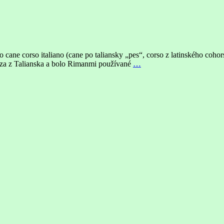
bo cane corso italiano (cane po taliansky „pes“, corso z latinského co
dza z Talianska a bolo Rimanmi používané
…