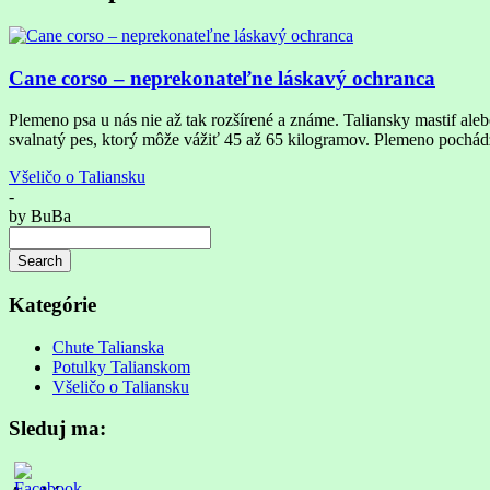
Cane corso – neprekonateľne láskavý ochranca
Plemeno psa u nás nie až tak rozšírené a známe. Taliansky mastif ale
svalnatý pes, ktorý môže vážiť 45 až 65 kilogramov. Plemeno pochá
Všeličo o Taliansku
-
by
BuBa
Search
Searching
is
Kategórie
in
progress
Chute Talianska
Potulky Talianskom
Všeličo o Taliansku
Sleduj ma: