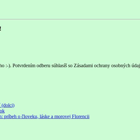
!
ho :-). Potvrdením odberu súhlasíš so Zásadami ochrany osobných údaj
 (dolci)
rok
príbeh o človeku, láske a morovej Florencii