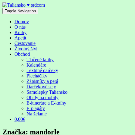
Skip
to
Toggle Navigation
content
Domov
O nás
Knihy
Apetít
Cestovanie
Životný štýl
Obchod
Tlačené knihy
Kalendáre
Textilné darčeky
Plecháčiky
Zápisníky a perá
Darčekové sety
Samolepky Taliansko
Obaly na mobily
E-itineráre a E-knihy
E-plagáty
Na želanie
0,00€
Značka:
mandorle