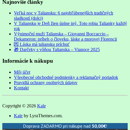
Najnovšie články
Veľká noc v Taliansku: 6 najobľúbenejších tradičných
sladkostí (dolci)
V Taliansku je Deň žien úplne iný. Toto robia Talianky každý
rok
Výnimoční muži Talianska – Giovanni Boccaccio –
Dekameron: príbeh o človeku, láske a morovej Florencii
💌 Láska má taliansku príchuť
🎁 Darčeky s vôňou Talianska – Vianoce 2025
Informácie k nákupu
Môj účet
Všeobecné obchodné podmienky a reklamačný poriadok
Pravidlá ochrany osobných údajov
Kontakt
Copyright © 2026
Kale
Kale
by LyraThemes.com.
Doprava ZADARMO pri nákupe nad
50,00
€
!