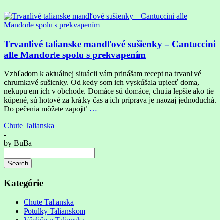
Trvanlivé talianske mandľové sušienky – Cantuccini
alle Mandorle spolu s prekvapením
Vzhľadom k aktuálnej situácii vám prinášam recept na trvanlivé
chrumkavé sušienky. Od kedy som ich vyskúšala upiecť doma,
nekupujem ich v obchode. Domáce sú domáce, chutia lepšie ako tie
kúpené, sú hotové za krátky čas a ich príprava je naozaj jednoduchá.
Do pečenia môžete zapojiť
…
Chute Talianska
-
by
BuBa
Search
Searching
is
Kategórie
in
progress
Chute Talianska
Potulky Talianskom
Všeličo o Taliansku