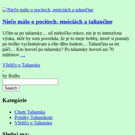
Niečo málo o pocitoch, emóciách a taliančine
Učím sa po taliansky… už niekoľko rokov, nie je to intenzívna
výuka, skôr by som povedala, že je to moje hobby, ktoré si pomaly
po troške vychutnávam a ešte dlho budem… Taliančina sa mi
páči… Kto hovorí po taliansky? Po taliansky hovorí asi 70
miliónov
…
Všeličo o Taliansku
-
by
BuBa
Search
Searching
is
Kategórie
in
progress
Chute Talianska
Potulky Talianskom
Všeličo o Taliansku
Sleduj ma: