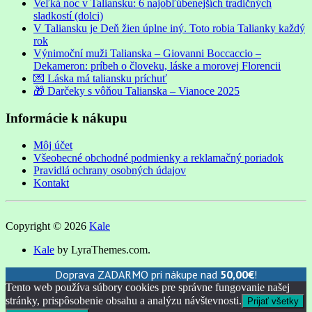
Veľká noc v Taliansku: 6 najobľúbenejších tradičných
sladkostí (dolci)
V Taliansku je Deň žien úplne iný. Toto robia Talianky každý
rok
Výnimoční muži Talianska – Giovanni Boccaccio –
Dekameron: príbeh o človeku, láske a morovej Florencii
💌 Láska má taliansku príchuť
🎁 Darčeky s vôňou Talianska – Vianoce 2025
Informácie k nákupu
Môj účet
Všeobecné obchodné podmienky a reklamačný poriadok
Pravidlá ochrany osobných údajov
Kontakt
Copyright © 2026
Kale
Kale
by LyraThemes.com.
Doprava ZADARMO pri nákupe nad
50,00
€
!
Tento web používa súbory cookies pre správne fungovanie našej
stránky, prispôsobenie obsahu a analýzu návštevnosti.
Prijať všetky