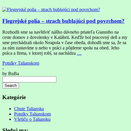
Flegrejské polia – strach bublajúci pod povrchom?
Rozhodli sme sa navštíviť nášho dávneho priateľa Gianniho na
ceste domov z dovolenky v Kalábrii. Keďže bol pracovný deň a my
sme prechádzali okolo Neapola v čase obeda, dohodli sme sa, že sa
za ním zastavíme u neho v práci a pôjdeme spolu na obed. Jeho
práca a firma, v ktorej robí, sa nachádza
…
Potulky Talianskom
-
by
BuBa
Search
Searching
is
Kategórie
in
progress
Chute Talianska
Potulky Talianskom
Všeličo o Taliansku
Sleduj ma: