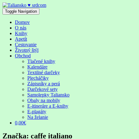
Skip
to
Toggle Navigation
content
Domov
O nás
Knihy
Apetít
Cestovanie
Životný štýl
Obchod
Tlačené knihy
Kalendáre
Textilné darčeky
Plecháčiky
Zápisníky a perá
Darčekové sety
Samolepky Taliansko
Obaly na mobily
E-itineráre a E-knihy
E-plagáty
Na želanie
0,00€
Značka:
caffe italiano