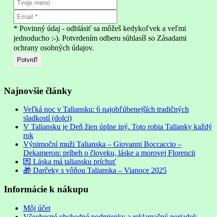
* Povinný údaj - odhlásiť sa môžeš kedykoľvek a veľmi
jednoducho :-). Potvrdením odberu súhlasíš so Zásadami
ochrany osobných údajov.
Najnovšie články
Veľká noc v Taliansku: 6 najobľúbenejších tradičných
sladkostí (dolci)
V Taliansku je Deň žien úplne iný. Toto robia Talianky každý
rok
Výnimoční muži Talianska – Giovanni Boccaccio –
Dekameron: príbeh o človeku, láske a morovej Florencii
💌 Láska má taliansku príchuť
🎁 Darčeky s vôňou Talianska – Vianoce 2025
Informácie k nákupu
Môj účet
Všeobecné obchodné podmienky a reklamačný poriadok