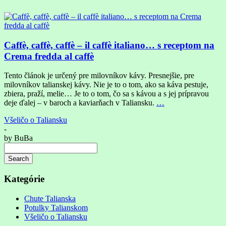
Caffè, caffè, caffè – il caffè italiano… s receptom na
Crema fredda al caffè
Tento článok je určený pre milovníkov kávy. Presnejšie, pre
milovníkov talianskej kávy. Nie je to o tom, ako sa káva pestuje,
zbiera, praží, melie… Je to o tom, čo sa s kávou a s jej prípravou
deje ďalej – v baroch a kaviarňach v Taliansku.
…
Všeličo o Taliansku
-
by
BuBa
Search
Searching
is
Kategórie
in
progress
Chute Talianska
Potulky Talianskom
Všeličo o Taliansku