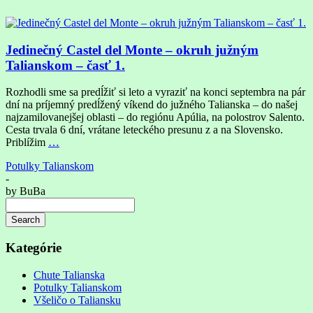
Jedinečný Castel del Monte – okruh južným
Talianskom – časť 1.
Rozhodli sme sa predĺžiť si leto a vyraziť na konci septembra na pár
dní na príjemný predĺžený víkend do južného Talianska – do našej
najzamilovanejšej oblasti – do regiónu Apúlia, na polostrov Salento.
Cesta trvala 6 dní, vrátane leteckého presunu z a na Slovensko.
Priblížim
…
Potulky Talianskom
-
by
BuBa
Search
Searching
is
Kategórie
in
progress
Chute Talianska
Potulky Talianskom
Všeličo o Taliansku