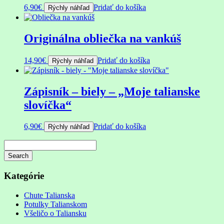
6,90
€
Pridať do košíka
Rýchly náhľad
Originálna obliečka na vankúš
14,90
€
Pridať do košíka
Rýchly náhľad
Zápisník – biely – „Moje talianske
slovíčka“
6,90
€
Pridať do košíka
Rýchly náhľad
Search
Searching
is
Kategórie
in
progress
Chute Talianska
Potulky Talianskom
Všeličo o Taliansku