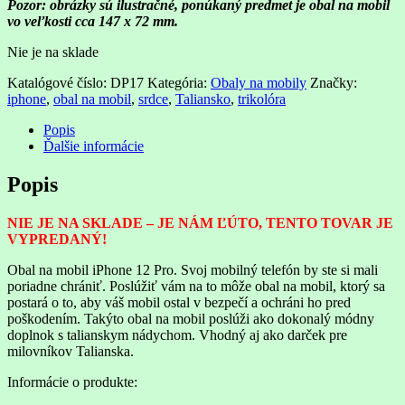
Pozor: obrázky sú ilustračné, ponúkaný predmet je obal na mobil
vo veľkosti cca 147 x 72 mm.
Nie je na sklade
Katalógové číslo:
DP17
Kategória:
Obaly na mobily
Značky:
iphone
,
obal na mobil
,
srdce
,
Taliansko
,
trikolóra
Popis
Ďalšie informácie
Popis
NIE JE NA SKLADE – JE NÁM ĽÚTO, TENTO TOVAR JE
VYPREDANÝ!
Obal na mobil iPhone 12 Pro. Svoj mobilný telefón by ste si mali
poriadne chrániť. Poslúžiť vám na to môže
obal na mobil, ktorý
sa
postará o to, aby váš mobil ostal v bezpečí a ochráni ho pred
poškodením. Takýto obal na mobil poslúži ako dokonalý módny
doplnok s talianskym nádychom. Vhodný aj ako darček pre
milovníkov Talianska.
Informácie o produkte: