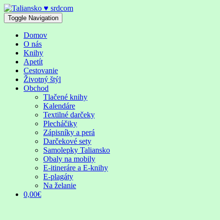
Skip
to
Toggle Navigation
content
Domov
O nás
Knihy
Apetít
Cestovanie
Životný štýl
Obchod
Tlačené knihy
Kalendáre
Textilné darčeky
Plecháčiky
Zápisníky a perá
Darčekové sety
Samolepky Taliansko
Obaly na mobily
E-itineráre a E-knihy
E-plagáty
Na želanie
0,00€