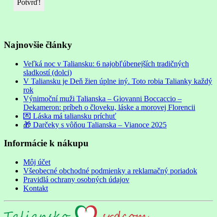
Najnovšie články
Veľká noc v Taliansku: 6 najobľúbenejších tradičných
sladkostí (dolci)
V Taliansku je Deň žien úplne iný. Toto robia Talianky každý
rok
Výnimoční muži Talianska – Giovanni Boccaccio –
Dekameron: príbeh o človeku, láske a morovej Florencii
💌 Láska má taliansku príchuť
🎁 Darčeky s vôňou Talianska – Vianoce 2025
Informácie k nákupu
Môj účet
Všeobecné obchodné podmienky a reklamačný poriadok
Pravidlá ochrany osobných údajov
Kontakt