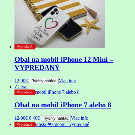
Vypredané
Obal na mobil iPhone 12 Mini –
VYPREDANÝ
12,90
€
Viac info
Rýchly náhľad
Zľava!
Vypredané
Obal na mobil iPhone 7 alebo 8
Pôvodná
Aktuálna
12,90
€
6,40
€
Viac info
Rýchly náhľad
cena
cena
Vypredané
bola:
je:
12,90€.
6,40€.