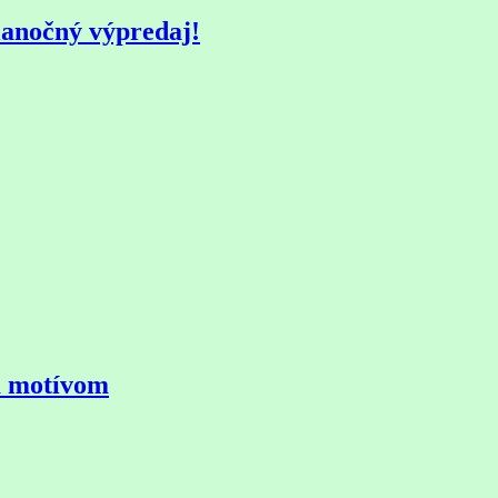
ianočný výpredaj!
ym motívom