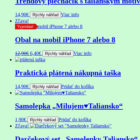
Trendový plecháčik s talianskym motí
14,90
€
Viac info
Rýchly náhľad
Zľava!
Vypredané
Obal na mobil iPhone 7 alebo 8
Pôvodná
Aktuálna
12,90
€
6,40
€
Viac info
Rýchly náhľad
cena
cena
bola:
je:
12,90€.
6,40€.
Praktická plátená nákupná taška
14,90
€
Pridať do košíka
Rýchly náhľad
Samolepka „Milujem♥Taliansko“
1,90
€
Pridať do košíka
Rýchly náhľad
Zľava!
Darčekový set „Samolepky Taliansko“