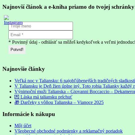
Najnovší článok a e-kniha priamo do tvojej schránky
* Povinný údaj - odhlásiť sa môžeš kedykoľvek a veľmi jednoduc
Najnovšie články
Veľká noc v Taliansku: 6 najobľúbenejších tradičných sladkostí
V Taliansku je Deň žien úplne iný. Toto robia Talianky každý 
Výnimoční muži Talianska – Giovanni Boccaccio – Dekameron: 
💌 Láska má taliansku príchuť
🎁 Darčeky s vôňou Talianska – Vianoce 2025
Informácie k nákupu
Môj účet
Všeobecné obchodné podmienky a reklamačný poriadok