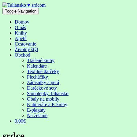
Skip
to
Toggle Navigation
content
Domov
O nás
Knihy
Apetít
Cestovanie
Životný štýl
Obchod
Tlačené knihy
Kalendáre
Textilné darčeky
Plecháčiky
Zápisníky a perá
Darčekové sety
Samolepky Taliansko
Obaly na mobily
E-itineráre a E-knihy
E-plagáty
Na želanie
0,00€
srdce