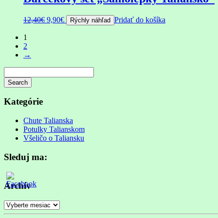
Pôvodná
Aktuálna
12,40
€
9,90
€
Pridať do košíka
Rýchly náhľad
cena
cena
bola:
je:
1
12,40€.
9,90€.
2
→
Search
Searching
is
Kategórie
in
progress
Chute Talianska
Potulky Talianskom
Všeličo o Taliansku
Sleduj ma:
Archív
Archív