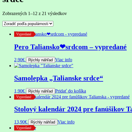
Zoradené
Zobrazených 1–12 z 21 výsledkov
podľa
popularity
Vypredané
Pero Taliansko❤srdcom – vypredané
2,90
€
Viac info
Rýchly náhľad
Samolepka „Talianske srdce“
1,90
€
Pridať do košíka
Rýchly náhľad
Vypredané
Stolový kalendár 2024 pre fanúšikov T
13,90
€
Viac info
Rýchly náhľad
Vypredané