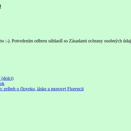
!
ho :-). Potvrdením odberu súhlasíš so Zásadami ochrany osobných údaj
 (dolci)
rok
príbeh o človeku, láske a morovej Florencii