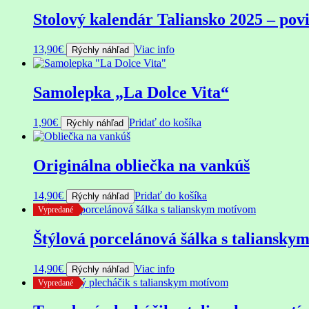
Stolový kalendár Taliansko 2025 – pov
13,90
€
Viac info
Rýchly náhľad
Samolepka „La Dolce Vita“
1,90
€
Pridať do košíka
Rýchly náhľad
Originálna obliečka na vankúš
14,90
€
Pridať do košíka
Rýchly náhľad
Vypredané
Štýlová porcelánová šálka s taliansk
14,90
€
Viac info
Rýchly náhľad
Vypredané