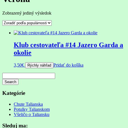
Zobrazený jediný výsledok
Klub cestovateľa #14 Jazero Garda a
okolie
3,50
€
Pridať do košíka
Rýchly náhľad
Search
Searching
is
Kategórie
in
progress
Chute Talianska
Potulky Talianskom
Všeličo o Taliansku
Sleduj ma: