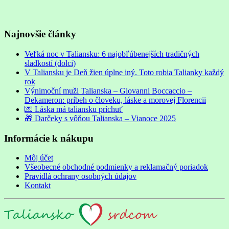
Najnovšie články
Veľká noc v Taliansku: 6 najobľúbenejších tradičných
sladkostí (dolci)
V Taliansku je Deň žien úplne iný. Toto robia Talianky každý
rok
Výnimoční muži Talianska – Giovanni Boccaccio –
Dekameron: príbeh o človeku, láske a morovej Florencii
💌 Láska má taliansku príchuť
🎁 Darčeky s vôňou Talianska – Vianoce 2025
Informácie k nákupu
Môj účet
Všeobecné obchodné podmienky a reklamačný poriadok
Pravidlá ochrany osobných údajov
Kontakt