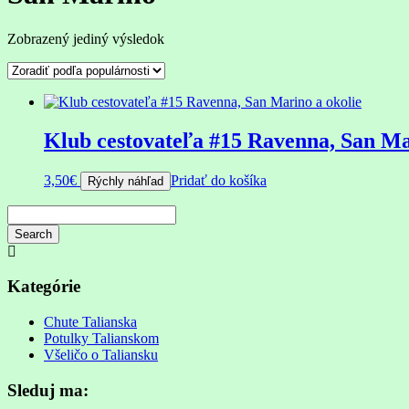
Zobrazený jediný výsledok
Klub cestovateľa #15 Ravenna, San Ma
3,50
€
Pridať do košíka
Rýchly náhľad
Search
Searching
is
in
Kategórie
progress
Chute Talianska
Potulky Talianskom
Všeličo o Taliansku
Sleduj ma: