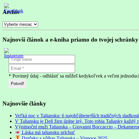
Archív
Archív
Najnovší článok a e-kniha priamo do tvojej schránky
* Povinný údaj - odhlásiť sa môžeš kedykoľvek a veľmi jednoduc
Najnovšie články
Veľká noc v Taliansku: 6 najobľúbenejších tradičných sladkostí
V Taliansku je Deň žien úplne iný. Toto robia Talianky každý 
Výnimoční muži Talianska – Giovanni Boccaccio – Dekameron: 
Láska má taliansku príchuť
Darčeky s vôňou Talianska – Vianoce 2025