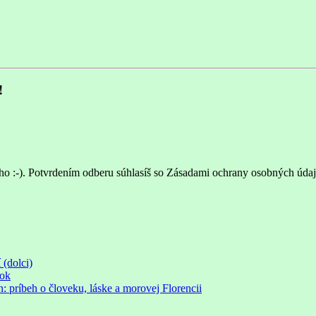
!
ho :-). Potvrdením odberu súhlasíš so Zásadami ochrany osobných údaj
 (dolci)
rok
príbeh o človeku, láske a morovej Florencii