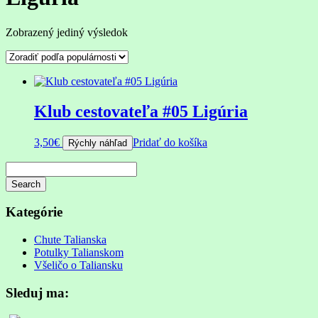
Zobrazený jediný výsledok
Klub cestovateľa #05 Ligúria
3,50
€
Pridať do košíka
Rýchly náhľad
Search
Searching
is
Kategórie
in
progress
Chute Talianska
Potulky Talianskom
Všeličo o Taliansku
Sleduj ma: