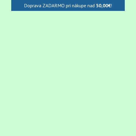
Doprava ZADARMO pri nákupe nad
50,00
€
!