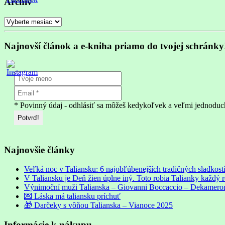
Archív
Archív
Najnovší článok a e-kniha priamo do tvojej schránky
* Povinný údaj - odhlásiť sa môžeš kedykoľvek a veľmi jednoduc
Najnovšie články
Veľká noc v Taliansku: 6 najobľúbenejších tradičných sladkostí
V Taliansku je Deň žien úplne iný. Toto robia Talianky každý 
Výnimoční muži Talianska – Giovanni Boccaccio – Dekameron: 
💌 Láska má taliansku príchuť
🎁 Darčeky s vôňou Talianska – Vianoce 2025
Informácie k nákupu