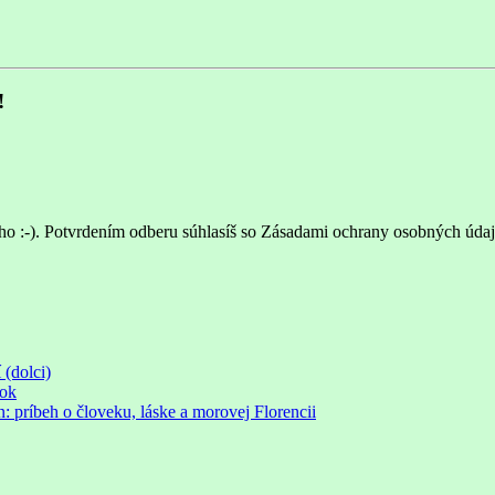
!
ho :-). Potvrdením odberu súhlasíš so Zásadami ochrany osobných údaj
 (dolci)
rok
príbeh o človeku, láske a morovej Florencii