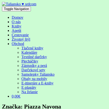
Skip
to
Toggle Navigation
content
Domov
O nás
Knihy
Apetít
Cestovanie
Životný štýl
Obchod
Tlačené knihy
Kalendáre
Textilné darčeky
Plecháčiky
Zápisníky a perá
Darčekové sety
Samolepky Taliansko
Obaly na mobily
E-itineráre a E-knihy
E-plagáty
Na želanie
0,00€
Značka:
Piazza Navona