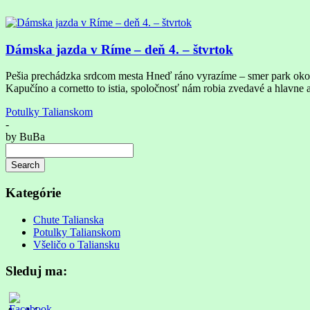
Dámska jazda v Ríme – deň 4. – štvrtok
Pešia prechádzka srdcom mesta Hneď ráno vyrazíme – smer park okol
Kapučíno a cornetto to istia, spoločnosť nám robia zvedavé a hlavne a
Potulky Talianskom
-
by
BuBa
Search
Searching
is
Kategórie
in
progress
Chute Talianska
Potulky Talianskom
Všeličo o Taliansku
Sleduj ma: