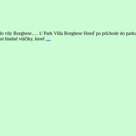
o vily Borghese…. 1/ Park Villa Borghese Hneď po príchode do parku
si hladné vtáčiky, ktoré
…