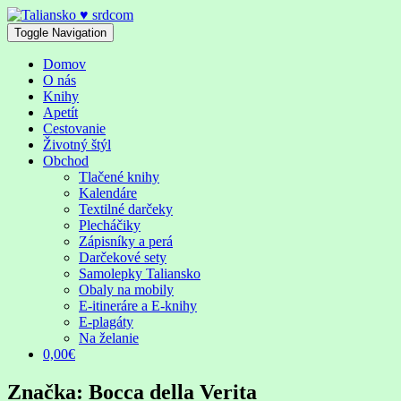
Skip
to
Toggle Navigation
content
Domov
O nás
Knihy
Apetít
Cestovanie
Životný štýl
Obchod
Tlačené knihy
Kalendáre
Textilné darčeky
Plecháčiky
Zápisníky a perá
Darčekové sety
Samolepky Taliansko
Obaly na mobily
E-itineráre a E-knihy
E-plagáty
Na želanie
0,00€
Značka:
Bocca della Verita