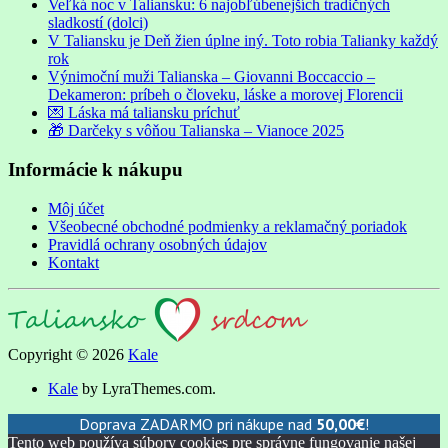
Veľká noc v Taliansku: 6 najobľúbenejších tradičných
sladkostí (dolci)
V Taliansku je Deň žien úplne iný. Toto robia Talianky každý
rok
Výnimoční muži Talianska – Giovanni Boccaccio –
Dekameron: príbeh o človeku, láske a morovej Florencii
💌 Láska má taliansku príchuť
🎁 Darčeky s vôňou Talianska – Vianoce 2025
Informácie k nákupu
Môj účet
Všeobecné obchodné podmienky a reklamačný poriadok
Pravidlá ochrany osobných údajov
Kontakt
Copyright © 2026
Kale
Kale
by LyraThemes.com.
Doprava ZADARMO pri nákupe nad
50,00
€
!
Tento web používa súbory cookies pre správne fungovanie našej