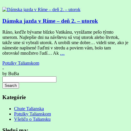
Dámska jazda v Ríme – deň 2. – utorok
Ráno, keďže bývame blízko Vatikánu, vyrážame pešo týmto
smerom. Najlepšie dni na návštevu sú vraj utorok alebo štvrtok,
takže sme si vybrali utorok. A urobili sme dobre… videli sme, ako je
námestie naplnené ľuďmi v stredu a poviem vám, bolo tam
obrovské množstvo ľudí… Ak
…
Potulky Talianskom
-
by
BuBa
Search
Searching
is
Kategórie
in
progress
Chute Talianska
Potulky Talianskom
Všeličo o Taliansku
Sleduj ma: