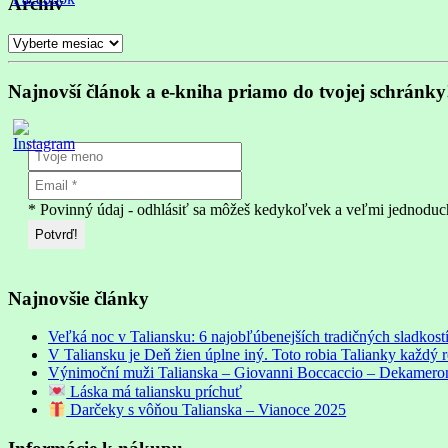
Archív
Archív
Najnovší článok a e-kniha priamo do tvojej schránky
* Povinný údaj - odhlásiť sa môžeš kedykoľvek a veľmi jednoduc
Najnovšie články
Veľká noc v Taliansku: 6 najobľúbenejších tradičných sladkostí
V Taliansku je Deň žien úplne iný. Toto robia Talianky každý 
Výnimoční muži Talianska – Giovanni Boccaccio – Dekameron: 
Láska má taliansku príchuť
Darčeky s vôňou Talianska – Vianoce 2025