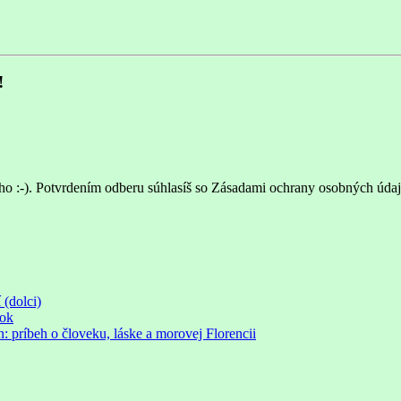
!
ho :-). Potvrdením odberu súhlasíš so Zásadami ochrany osobných údaj
 (dolci)
rok
príbeh o človeku, láske a morovej Florencii