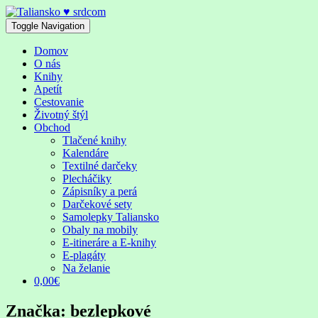
Skip
to
Toggle Navigation
content
Domov
O nás
Knihy
Apetít
Cestovanie
Životný štýl
Obchod
Tlačené knihy
Kalendáre
Textilné darčeky
Plecháčiky
Zápisníky a perá
Darčekové sety
Samolepky Taliansko
Obaly na mobily
E-itineráre a E-knihy
E-plagáty
Na želanie
0,00€
Značka:
bezlepkové