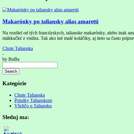
Makarónky po taliansky alias amaretti
Na rozdiel od tých francúzskych, talianske makarónky, alebo inak ama
mäkkučké z vnútra. Tak ako iné malé koláčiky, aj tieto sa často pripr
Chute Talianska
-
by
BuBa
Search
Searching
is
Kategórie
in
progress
Chute Talianska
Potulky Talianskom
Všeličo o Taliansku
Sleduj ma: