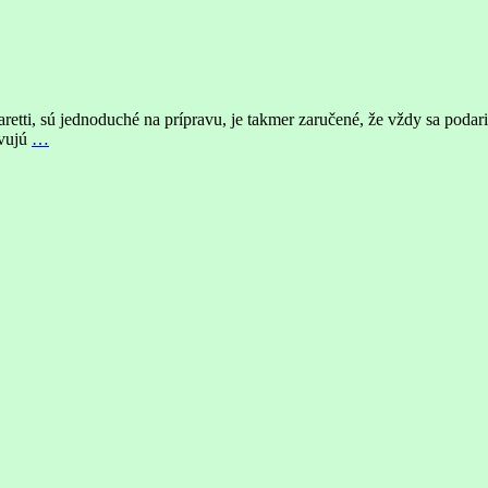
retti, sú jednoduché na prípravu, je takmer zaručené, že vždy sa poda
avujú
…